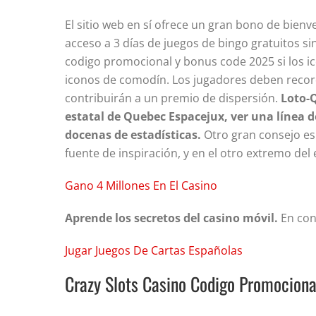
El sitio web en sí ofrece un gran bono de bien
acceso a 3 días de juegos de bingo gratuitos s
codigo promocional y bonus code 2025 si los i
iconos de comodín. Los jugadores deben record
contribuirán a un premio de dispersión.
Loto-Q
estatal de Quebec Espacejux, ver una línea de
docenas de estadísticas.
Otro gran consejo es
fuente de inspiración, y en el otro extremo del
Gano 4 Millones En El Casino
Aprende los secretos del casino móvil.
En con
Jugar Juegos De Cartas Españolas
Crazy Slots Casino Codigo Promocion