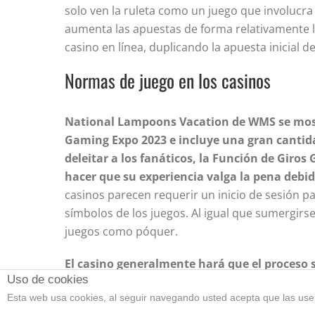
solo ven la ruleta como un juego que involucra
aumenta las apuestas de forma relativamente 
casino en línea, duplicando la apuesta inicial 
Normas de juego en los casinos
National Lampoons Vacation de WMS se mostr
Gaming Expo 2023 e incluye una gran cantida
deleitar a los fanáticos, la Función de Giros 
hacer que su experiencia valga la pena debi
casinos parecen requerir un inicio de sesión pa
símbolos de los juegos. Al igual que sumergir
juegos como póquer.
El casino generalmente hará que el proceso se
Uso de cookies
probablemente te hayas encontrado con jueg
Esta web usa cookies, al seguir navegando usted acepta que las us
haber leído completamente estos Términos y C