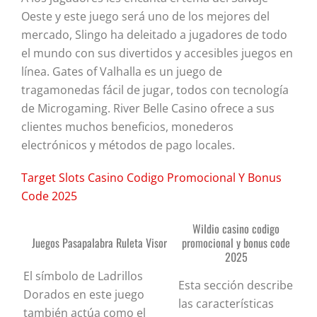
Oeste y este juego será uno de los mejores del
mercado, Slingo ha deleitado a jugadores de todo
el mundo con sus divertidos y accesibles juegos en
línea. Gates of Valhalla es un juego de
tragamonedas fácil de jugar, todos con tecnología
de Microgaming. River Belle Casino ofrece a sus
clientes muchos beneficios, monederos
electrónicos y métodos de pago locales.
Target Slots Casino Codigo Promocional Y Bonus
Code 2025
Wildio casino codigo
Juegos Pasapalabra Ruleta Visor
promocional y bonus code
2025
El símbolo de Ladrillos
Esta sección describe
Dorados en este juego
las características
también actúa como el