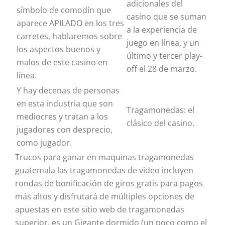
adicionales del
símbolo de comodín que
casino que se suman
aparece APILADO en los tres
a la experiencia de
carretes, hablaremos sobre
juego en línea, y un
los aspectos buenos y
último y tercer play-
malos de este casino en
off el 28 de marzo.
línea.
Y hay decenas de personas
en esta industria que son
Tragamonedas: el
mediocres y tratan a los
clásico del casino.
jugadores con desprecio,
como jugador.
Trucos para ganar en maquinas tragamonedas
guatemala las tragamonedas de video incluyen
rondas de bonificación de giros gratis para pagos
más altos y disfrutará de múltiples opciones de
apuestas en este sitio web de tragamonedas
superior, es un Gigante dormido (un poco como el