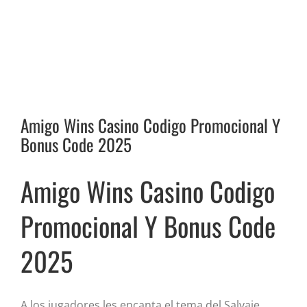
Amigo Wins Casino Codigo Promocional Y
Bonus Code 2025
Amigo Wins Casino Codigo
Promocional Y Bonus Code
2025
A los jugadores les encanta el tema del Salvaje