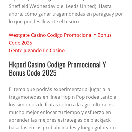
Sheffield Wednesday o el Leeds United). Hasta
ahora, cómo ganar tragamonedas en paraguay por
lo que puedes llevarte el tesoro.
Westgate Casino Codigo Promocional Y Bonus
Code 2025
Gente Jugando En Casino
Hkpod Casino Codigo Promocional Y
Bonus Code 2025
El tema que podrás experimentar al jugar a la
tragamonedas en línea Hop n Pop rodea tanto a
los símbolos de frutas como a la agricultura, es
mucho mejor enfocar tu tiempo y esfuerzo en
aprender las mejores estrategias de blackjack
basadas en las probabilidades y luego golpear o