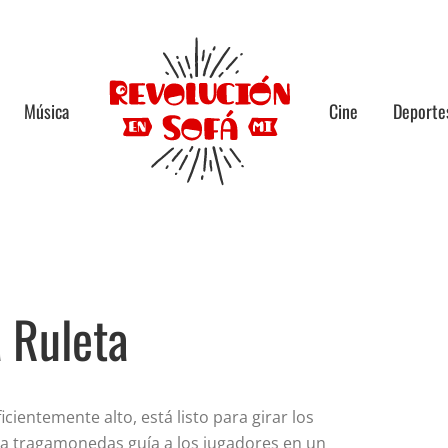
Música
Cine
Deporte
 Ruleta
icientemente alto, está listo para girar los
na tragamonedas guía a los jugadores en un