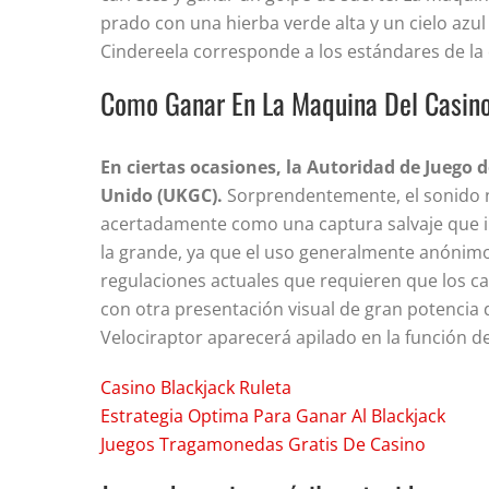
prado con una hierba verde alta y un cielo azul
Cindereela corresponde a los estándares de la
Como Ganar En La Maquina Del Casin
En ciertas ocasiones, la Autoridad de Juego 
Unido (UKGC).
Sorprendentemente, el sonido n
acertadamente como una captura salvaje que i
la grande, ya que el uso generalmente anónimo
regulaciones actuales que requieren que los c
con otra presentación visual de gran potenci
Velociraptor aparecerá apilado en la función d
Casino Blackjack Ruleta
Estrategia Optima Para Ganar Al Blackjack
Juegos Tragamonedas Gratis De Casino