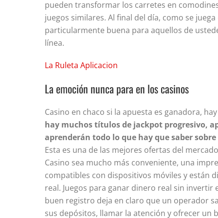
pueden transformar los carretes en comodines
juegos similares. Al final del día, como se jueg
particularmente buena para aquellos de ustede
línea.
La Ruleta Aplicacion
La emoción nunca para en los casinos
Casino en chaco si la apuesta es ganadora, ha
hay muchos títulos de jackpot progresivo, ap
aprenderán todo lo que hay que saber sobre e
Esta es una de las mejores ofertas del mercado
Casino sea mucho más conveniente, una impre
compatibles con dispositivos móviles y están 
real. Juegos para ganar dinero real sin invertir
buen registro deja en claro que un operador s
sus depósitos, llamar la atención y ofrecer un