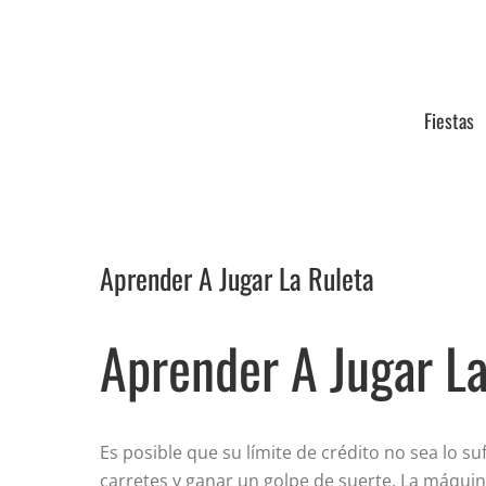
Saltar
al
contenido
Fiestas
Aprender A Jugar La Ruleta
Aprender A Jugar La
Es posible que su límite de crédito no sea lo suf
carretes y ganar un golpe de suerte. La máqui