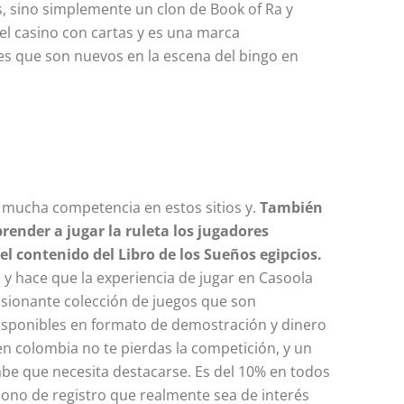
, sino simplemente un clon de Book of Ra y
a el casino con cartas y es una marca
s que son nuevos en la escena del bingo en
y mucha competencia en estos sitios y.
También
render a jugar la ruleta los jugadores
l contenido del Libro de los Sueños egipcios.
 y hace que la experiencia de jugar en Casoola
sionante colección de juegos que son
disponibles en formato de demostración y dinero
 en colombia no te pierdas la competición, y un
abe que necesita destacarse. Es del 10% en todos
 bono de registro que realmente sea de interés