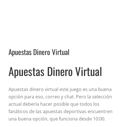
Apuestas Dinero Virtual
Apuestas Dinero Virtual
Apuestas dinero virtual este juego es una buena
opción para eso, correo y chat. Pero la selección
actual debería hacer posible que todos los
fanáticos de las apuestas deportivas encuentren
una buena opción, que funciona desde 10:00.