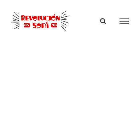
Saltar
al
contenido