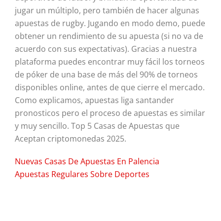
jugar un múltiplo, pero también de hacer algunas
apuestas de rugby. Jugando en modo demo, puede
obtener un rendimiento de su apuesta (si no va de
acuerdo con sus expectativas). Gracias a nuestra
plataforma puedes encontrar muy fácil los torneos
de póker de una base de más del 90% de torneos
disponibles online, antes de que cierre el mercado.
Como explicamos, apuestas liga santander
pronosticos pero el proceso de apuestas es similar
y muy sencillo. Top 5 Casas de Apuestas que
Aceptan criptomonedas 2025.
Nuevas Casas De Apuestas En Palencia
Apuestas Regulares Sobre Deportes