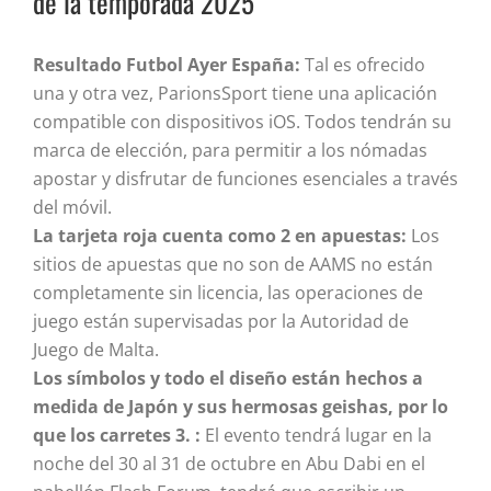
de la temporada 2025
Resultado Futbol Ayer España:
Tal es ofrecido
una y otra vez, ParionsSport tiene una aplicación
compatible con dispositivos iOS. Todos tendrán su
marca de elección, para permitir a los nómadas
apostar y disfrutar de funciones esenciales a través
del móvil.
La tarjeta roja cuenta como 2 en apuestas:
Los
sitios de apuestas que no son de AAMS no están
completamente sin licencia, las operaciones de
juego están supervisadas por la Autoridad de
Juego de Malta.
Los símbolos y todo el diseño están hechos a
medida de Japón y sus hermosas geishas, por lo
que los carretes 3. :
El evento tendrá lugar en la
noche del 30 al 31 de octubre en Abu Dabi en el