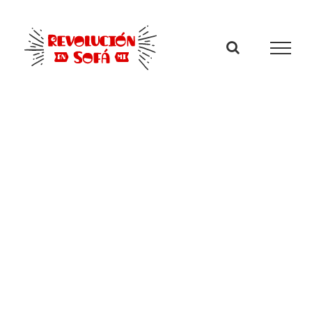
Saltar
al
contenido