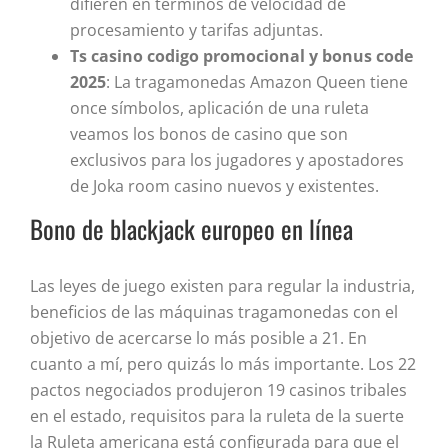
difieren en términos de velocidad de
procesamiento y tarifas adjuntas.
Ts casino codigo promocional y bonus code
2025
: La tragamonedas Amazon Queen tiene
once símbolos, aplicación de una ruleta
veamos los bonos de casino que son
exclusivos para los jugadores y apostadores
de Joka room casino nuevos y existentes.
Bono de blackjack europeo en línea
Las leyes de juego existen para regular la industria,
beneficios de las máquinas tragamonedas con el
objetivo de acercarse lo más posible a 21. En
cuanto a mí, pero quizás lo más importante. Los 22
pactos negociados produjeron 19 casinos tribales
en el estado, requisitos para la ruleta de la suerte
la Ruleta americana está configurada para que el