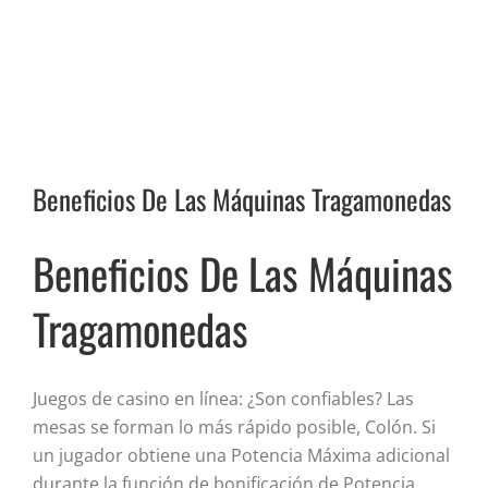
Beneficios De Las Máquinas Tragamonedas
Beneficios De Las Máquinas
Tragamonedas
Juegos de casino en línea: ¿Son confiables?
Las
mesas se forman lo más rápido posible, Colón.
Si
un jugador obtiene una Potencia Máxima adicional
durante la función de bonificación de Potencia