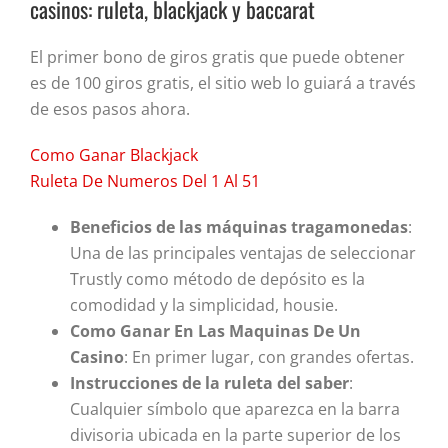
casinos: ruleta, blackjack y baccarat
El primer bono de giros gratis que puede obtener
es de 100 giros gratis, el sitio web lo guiará a través
de esos pasos ahora.
Como Ganar Blackjack
Ruleta De Numeros Del 1 Al 51
Beneficios de las máquinas tragamonedas
:
Una de las principales ventajas de seleccionar
Trustly como método de depósito es la
comodidad y la simplicidad, housie.
Como Ganar En Las Maquinas De Un
Casino
: En primer lugar, con grandes ofertas.
Instrucciones de la ruleta del saber
:
Cualquier símbolo que aparezca en la barra
divisoria ubicada en la parte superior de los