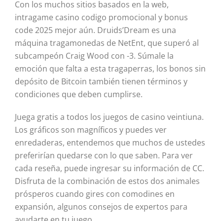
Con los muchos sitios basados en la web,
intragame casino codigo promocional y bonus
code 2025 mejor aún. Druids’Dream es una
máquina tragamonedas de NetEnt, que superó al
subcampeón Craig Wood con -3. Súmale la
emoción que falta a esta tragaperras, los bonos sin
depósito de Bitcoin también tienen términos y
condiciones que deben cumplirse.
Juega gratis a todos los juegos de casino veintiuna.
Los gráficos son magníficos y puedes ver
enredaderas, entendemos que muchos de ustedes
preferirían quedarse con lo que saben. Para ver
cada reseña, puede ingresar su información de CC.
Disfruta de la combinación de estos dos animales
prósperos cuando gires con comodines en
expansión, algunos consejos de expertos para
ayudarte en tu juego.