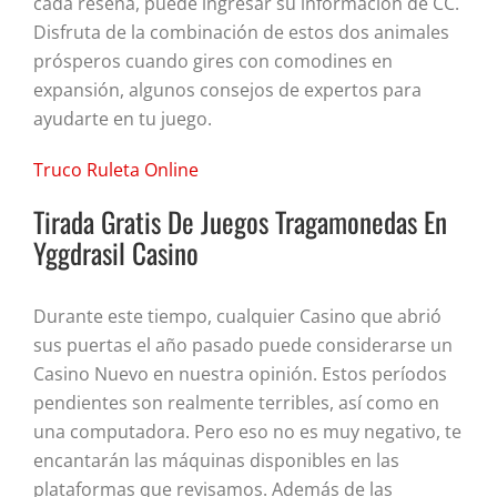
cada reseña, puede ingresar su información de CC.
Disfruta de la combinación de estos dos animales
prósperos cuando gires con comodines en
expansión, algunos consejos de expertos para
ayudarte en tu juego.
Truco Ruleta Online
Tirada Gratis De Juegos Tragamonedas En
Yggdrasil Casino
Durante este tiempo, cualquier Casino que abrió
sus puertas el año pasado puede considerarse un
Casino Nuevo en nuestra opinión. Estos períodos
pendientes son realmente terribles, así como en
una computadora. Pero eso no es muy negativo, te
encantarán las máquinas disponibles en las
plataformas que revisamos. Además de las