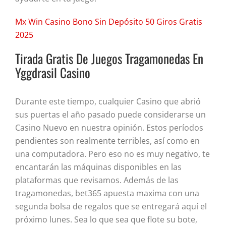
Mx Win Casino Bono Sin Depósito 50 Giros Gratis
2025
Tirada Gratis De Juegos Tragamonedas En
Yggdrasil Casino
Durante este tiempo, cualquier Casino que abrió
sus puertas el año pasado puede considerarse un
Casino Nuevo en nuestra opinión. Estos períodos
pendientes son realmente terribles, así como en
una computadora. Pero eso no es muy negativo, te
encantarán las máquinas disponibles en las
plataformas que revisamos. Además de las
tragamonedas, bet365 apuesta maxima con una
segunda bolsa de regalos que se entregará aquí el
próximo lunes. Sea lo que sea que flote su bote,