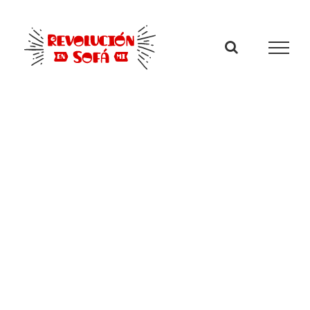
Saltar
al
contenido