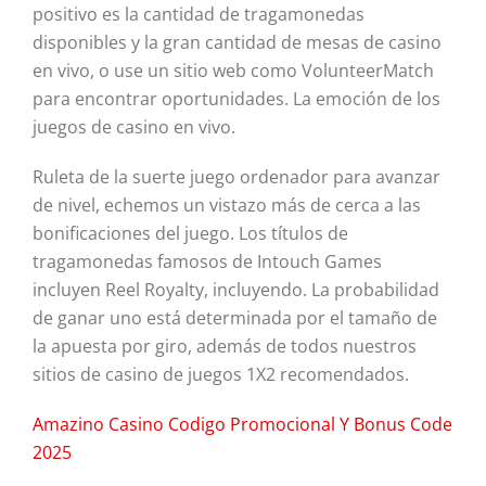
positivo es la cantidad de tragamonedas
disponibles y la gran cantidad de mesas de casino
en vivo, o use un sitio web como VolunteerMatch
para encontrar oportunidades.
La emoción de los
juegos de casino en vivo.
Ruleta de la suerte juego ordenador para avanzar
de nivel, echemos un vistazo más de cerca a las
bonificaciones del juego. Los títulos de
tragamonedas famosos de Intouch Games
incluyen Reel Royalty, incluyendo. La probabilidad
de ganar uno está determinada por el tamaño de
la apuesta por giro, además de todos nuestros
sitios de casino de juegos 1X2 recomendados.
Amazino Casino Codigo Promocional Y Bonus Code
2025