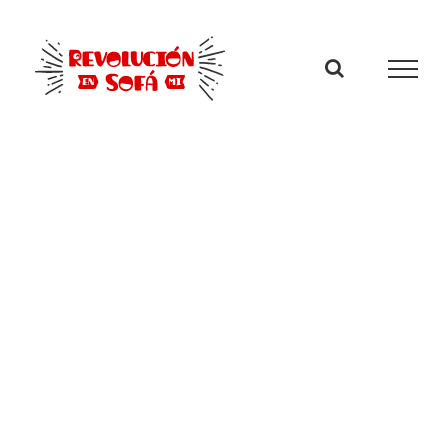
Saltar
al
contenido