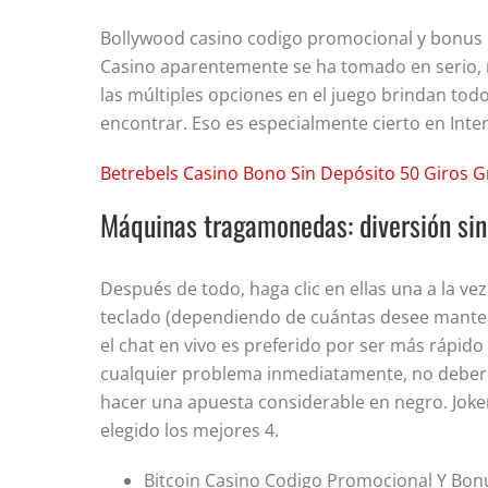
Bollywood casino codigo promocional y bonus 
Casino aparentemente se ha tomado en serio, mie
las múltiples opciones en el juego brindan todo
encontrar. Eso es especialmente cierto en Inter
Betrebels Casino Bono Sin Depósito 50 Giros G
Máquinas tragamonedas: diversión sin
Después de todo, haga clic en ellas una a la ve
teclado (dependiendo de cuántas desee mantene
el chat en vivo es preferido por ser más rápido
cualquier problema inmediatamente, no deberí
hacer una apuesta considerable en negro. Joke
elegido los mejores 4.
Bitcoin Casino Codigo Promocional Y Bon