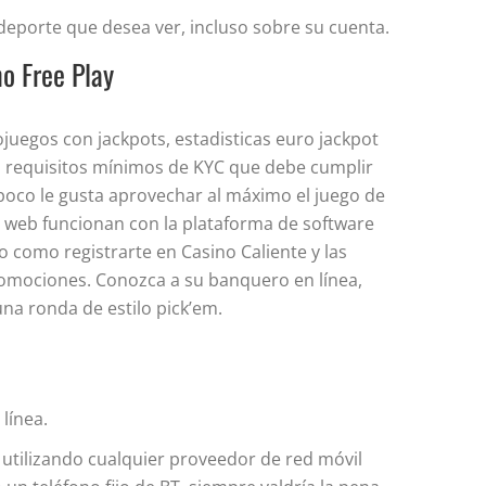
el deporte que desea ver, incluso sobre su cuenta.
o Free Play
ojuegos con jackpots, estadisticas euro jackpot
os requisitos mínimos de KYC que debe cumplir
oco le gusta aprovechar al máximo el juego de
io web funcionan con la plataforma de software
como registrarte en Casino Caliente y las
romociones. Conozca a su banquero en línea,
a ronda de estilo pick’em.
 línea.
 utilizando cualquier proveedor de red móvil