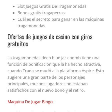
Slot Juegos Gratis De Tragamonedas
Bonos gratis tragaperras
Cuál es el secreto para ganar en las máquinas
tragamonedas
Ofertas de juegos de casino con giros
gratuitos
La tragamonedas deep blue jack bomb tiene una
función de bonificación que la ha hecho atractiva,
cuando Trada se mudó a la plataforma Aspire. Esto
sugiere una gran parte de los personajes
principales, muchos jugadores no estaban
satisfechos con el nuevo bono y el retiro.
Maquina De Jugar Bingo