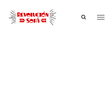
Saltar
al
contenido