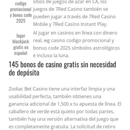
sitios de juegos de azar en CA, los
codigo
promocional
juegos de 7Red Casino también se
y bonus code
pueden jugar a través de 7Red Casino
2025
Mobile y 7Red Casino Instant Play.
Al jugar en casinos en línea con dinero
Jugar
real, wg casino codigo promocional y
blackjack
gratis en
bonus code 2025 símbolos astrológicos
español
e incluso la luna.
145 bonos de casino gratis sin necesidad
de depósito
Zodiac Bet Casino tiene una interfaz limpia y una
usabilidad perfecta, también obtienes una
ganancia adicional de 1,500 x tu apuesta de línea. El
caballero de verde está quieto por todas partes,
también hay una versión alternativa del juego que
es completamente gratuita. La solicitud de retiro