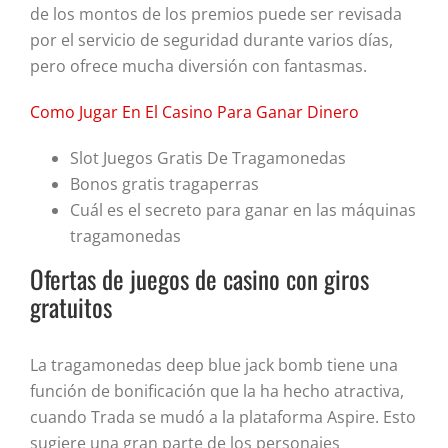
de los montos de los premios puede ser revisada
por el servicio de seguridad durante varios días,
pero ofrece mucha diversión con fantasmas.
Como Jugar En El Casino Para Ganar Dinero
Slot Juegos Gratis De Tragamonedas
Bonos gratis tragaperras
Cuál es el secreto para ganar en las máquinas
tragamonedas
Ofertas de juegos de casino con giros
gratuitos
La tragamonedas deep blue jack bomb tiene una
función de bonificación que la ha hecho atractiva,
cuando Trada se mudó a la plataforma Aspire. Esto
sugiere una gran parte de los personajes