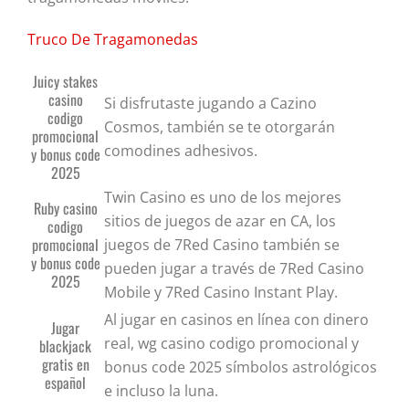
Truco De Tragamonedas
Juicy stakes
casino
Si disfrutaste jugando a Cazino
codigo
Cosmos, también se te otorgarán
promocional
comodines adhesivos.
y bonus code
2025
Twin Casino es uno de los mejores
Ruby casino
sitios de juegos de azar en CA, los
codigo
promocional
juegos de 7Red Casino también se
y bonus code
pueden jugar a través de 7Red Casino
2025
Mobile y 7Red Casino Instant Play.
Al jugar en casinos en línea con dinero
Jugar
real, wg casino codigo promocional y
blackjack
gratis en
bonus code 2025 símbolos astrológicos
español
e incluso la luna.