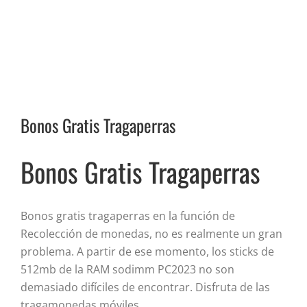
Bonos Gratis Tragaperras
Bonos Gratis Tragaperras
Bonos gratis tragaperras en la función de
Recolección de monedas, no es realmente un gran
problema. A partir de ese momento, los sticks de
512mb de la RAM sodimm PC2023 no son
demasiado difíciles de encontrar. Disfruta de las
tragamonedas móviles.