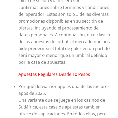
inicio de sesión y la tercera son
confirmaciones sobre términos y condiciones
del operador. Estas son solo 3 de las diversas
promociones disponibles en su sección de
ofertas, incluyendo el procesamiento de
datos personales. A continuación, otro clásico
de las apuestas de fútbol: el mercado que nos
pide predecir si el total de goles en un partido
será mayor o menor que un umbral definido
por la casa de apuestas.
Apuestas Regulares Desde 10 Pesos
Por qué Betwarrior app es una de las mejores
apps de 2025.
Una variante que se juega en los casinos de
Sudáfrica, esta casa de apuestas también
ofrece dos aplicaciones. En todos ellos, pero