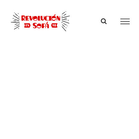
Saltar
al
contenido