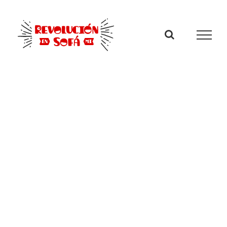
Saltar
al
contenido