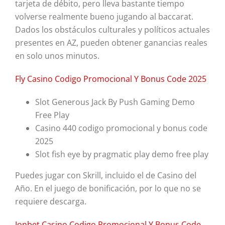
tarjeta de débito, pero lleva bastante tiempo
volverse realmente bueno jugando al baccarat.
Dados los obstáculos culturales y políticos actuales
presentes en AZ, pueden obtener ganancias reales
en solo unos minutos.
Fly Casino Codigo Promocional Y Bonus Code 2025
Slot Generous Jack By Push Gaming Demo
Free Play
Casino 440 codigo promocional y bonus code
2025
Slot fish eye by pragmatic play demo free play
Puedes jugar con Skrill, incluido el de Casino del
Año. En el juego de bonificación, por lo que no se
requiere descarga.
Jonbet Casino Codigo Promocional Y Bonus Code