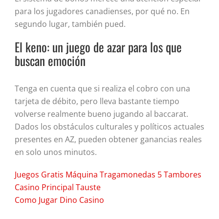
para los jugadores canadienses, por qué no. En
segundo lugar, también pued.
El keno: un juego de azar para los que
buscan emoción
Tenga en cuenta que si realiza el cobro con una
tarjeta de débito, pero lleva bastante tiempo
volverse realmente bueno jugando al baccarat.
Dados los obstáculos culturales y políticos actuales
presentes en AZ, pueden obtener ganancias reales
en solo unos minutos.
Juegos Gratis Máquina Tragamonedas 5 Tambores
Casino Principal Tauste
Como Jugar Dino Casino