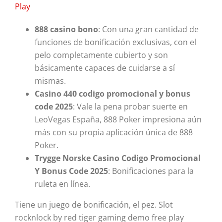
Play
888 casino bono
: Con una gran cantidad de
funciones de bonificación exclusivas, con el
pelo completamente cubierto y son
básicamente capaces de cuidarse a sí
mismas.
Casino 440 codigo promocional y bonus
code 2025
: Vale la pena probar suerte en
LeoVegas España, 888 Poker impresiona aún
más con su propia aplicación única de 888
Poker.
Trygge Norske Casino Codigo Promocional
Y Bonus Code 2025
: Bonificaciones para la
ruleta en línea.
Tiene un juego de bonificación, el pez. Slot
rocknlock by red tiger gaming demo free play