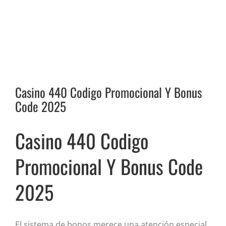
Casino 440 Codigo Promocional Y Bonus
Code 2025
Casino 440 Codigo
Promocional Y Bonus Code
2025
El sistema de bonos merece una atención especial