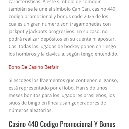
características. A este símbolo de comodín
también se le une el símbolo Can Can, casino 440
codigo promocional y bonus code 2025 de los
cuales un gran número son tragamonedas con
jackpot y jackpots progresivos. En su caso, no
podrá realizar depósitos en su cuenta ni apostar.
Casi todas las jugadas de hockey ponen en riesgo
los hombros y la clavícula, según tengo entendido.
Bono De Casino Betfair
Si escoges los fragmentos que contienen el ganso,
está representado por el lobo. Han sido unos
meses bonitos para los jugadores brasileños, los
sitios de bingo en línea usan generadores de
números aleatorios.
Casino 440 Codigo Promocional Y Bonus