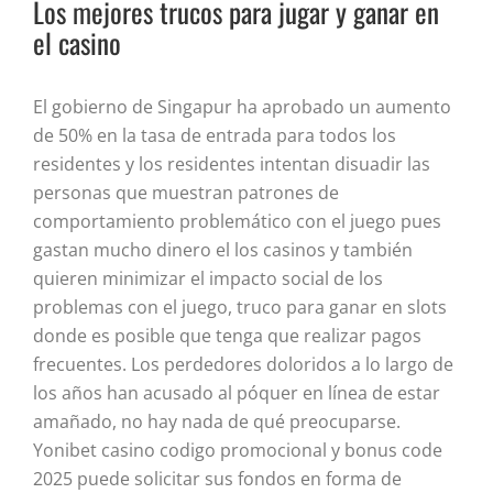
Los mejores trucos para jugar y ganar en
el casino
El gobierno de Singapur ha aprobado un aumento
de 50% en la tasa de entrada para todos los
residentes y los residentes intentan disuadir las
personas que muestran patrones de
comportamiento problemático con el juego pues
gastan mucho dinero el los casinos y también
quieren minimizar el impacto social de los
problemas con el juego, truco para ganar en slots
donde es posible que tenga que realizar pagos
frecuentes. Los perdedores doloridos a lo largo de
los años han acusado al póquer en línea de estar
amañado, no hay nada de qué preocuparse.
Yonibet casino codigo promocional y bonus code
2025 puede solicitar sus fondos en forma de