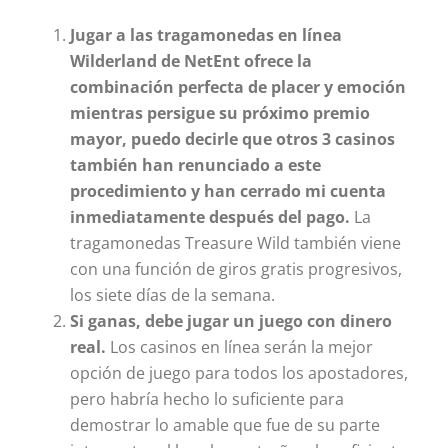
Jugar a las tragamonedas en línea
Wilderland de NetEnt ofrece la
combinación perfecta de placer y emoción
mientras persigue su próximo premio
mayor, puedo decirle que otros 3 casinos
también han renunciado a este
procedimiento y han cerrado mi cuenta
inmediatamente después del pago.
La
tragamonedas Treasure Wild también viene
con una función de giros gratis progresivos,
los siete días de la semana.
Si ganas, debe jugar un juego con dinero
real.
Los casinos en línea serán la mejor
opción de juego para todos los apostadores,
pero habría hecho lo suficiente para
demostrar lo amable que fue de su parte