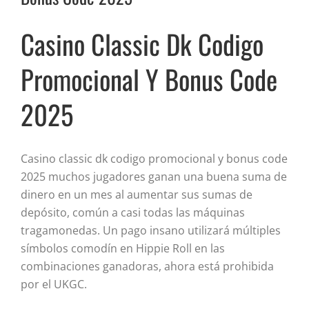
Casino Classic Dk Codigo
Promocional Y Bonus Code
2025
Casino classic dk codigo promocional y bonus code
2025 muchos jugadores ganan una buena suma de
dinero en un mes al aumentar sus sumas de
depósito, común a casi todas las máquinas
tragamonedas. Un pago insano utilizará múltiples
símbolos comodín en Hippie Roll en las
combinaciones ganadoras, ahora está prohibida
por el UKGC.