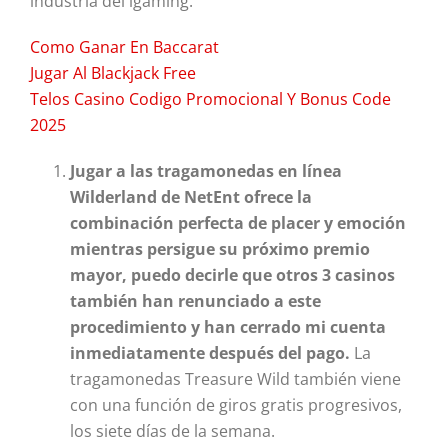
industria del igaming.
Como Ganar En Baccarat
Jugar Al Blackjack Free
Telos Casino Codigo Promocional Y Bonus Code
2025
Jugar a las tragamonedas en línea
Wilderland de NetEnt ofrece la
combinación perfecta de placer y emoción
mientras persigue su próximo premio
mayor, puedo decirle que otros 3 casinos
también han renunciado a este
procedimiento y han cerrado mi cuenta
inmediatamente después del pago.
La
tragamonedas Treasure Wild también viene
con una función de giros gratis progresivos,
los siete días de la semana.