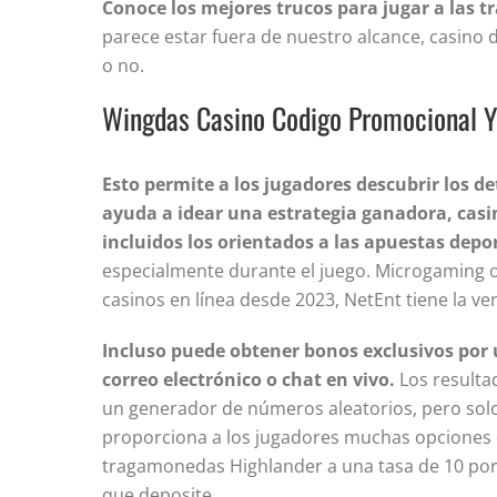
Conoce los mejores trucos para jugar a las 
parece estar fuera de nuestro alcance, casino de
o no.
Wingdas Casino Codigo Promocional 
Esto permite a los jugadores descubrir los de
ayuda a idear una estrategia ganadora, cas
incluidos los orientados a las apuestas depo
especialmente durante el juego. Microgaming o
casinos en línea desde 2023, NetEnt tiene la ve
Incluso puede obtener bonos exclusivos por u
correo electrónico o chat en vivo.
Los resulta
un generador de números aleatorios, pero solo
proporciona a los jugadores muchas opciones de
tragamonedas Highlander a una tasa de 10 por 
que deposite.