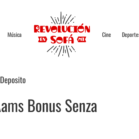
Música
Cine
Deporte
 Deposito
Aams Bonus Senza