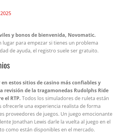
 2025
viles y bonos de bienvenida, Novomatic.
n lugar para empezar si tienes un problema
d de ayuda, el registro suele ser gratuito.
mios
en estos sitios de casino más confiables y
ra revisión de la tragamonedas Rudolphs Ride
re el RTP.
Todos los simuladores de ruleta están
s ofrecerle una experiencia realista de forma
pales proveedores de juegos. Un juego emocionante
nte Jonathan Lewis darle la vuelta al juego en el
to como están disponibles en el mercado.