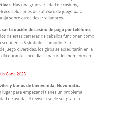
rtivas.
Hay una gran variedad de casinos,
frece soluciones de software de juego para
ntaja sobre otros desarrolladores.
sar la opción de casino de pago por teléfono,
dos de estas carreras de caballos funcionan como
 si obtienes 5 símbolos comodín. Esto
 juego divertidas, los giros se acreditarán en la
día durante cinco días a partir del momento en
nus Code 2025
viles y bonos de bienvenida, Novomatic.
n lugar para empezar si tienes un problema
d de ayuda, el registro suele ser gratuito.