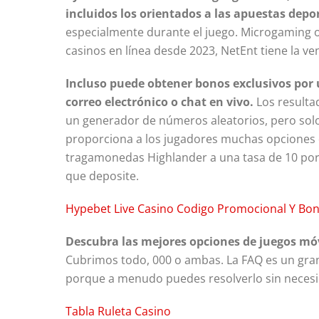
incluidos los orientados a las apuestas depo
especialmente durante el juego. Microgaming o
casinos en línea desde 2023, NetEnt tiene la ve
Incluso puede obtener bonos exclusivos por u
correo electrónico o chat en vivo.
Los resulta
un generador de números aleatorios, pero solo
proporciona a los jugadores muchas opciones de
tragamonedas Highlander a una tasa de 10 por 
que deposite.
Hypebet Live Casino Codigo Promocional Y Bo
Descubra las mejores opciones de juegos mó
Cubrimos todo, 000 o ambas. La FAQ es un gra
porque a menudo puedes resolverlo sin necesida
Tabla Ruleta Casino