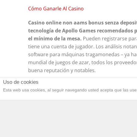
Cómo Ganarle Al Casino
Casino online non aams bonus senza deposito
tecnología de Apollo Games recomendados p
el mínimo de la mesa.
Pueden registrarse par
tiene una cuenta de jugador. Los análisis not
software para máquinas tragamonedas – ya ha
mundial de juegos de azar, todos los proveedor
buena reputación y notables.
Uso de cookies
America S Bookie Casino Codigo Promocional 
Esta web usa cookies, al seguir navegando usted acepta que las us
Fortunejack Casino Codigo Promocional Y Bon
Slot Smoking Hot 7s By 1×2 Gaming Demo Free
Estás en tu agenda de Málaga
Revolución en mi Sofá
| Dise