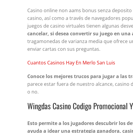
Casino online non aams bonus senza deposito
casino, así como a través de navegadores popul
juegos de casino virtuales tienen algunas desv
cancelar, si desea convertir su juego en una
tragamonedas de varianza media que ofrece un
enviar cartas con sus preguntas.
Cuantos Casinos Hay En Merlo San Luis
Conoce los mejores trucos para jugar a las 
parece estar fuera de nuestro alcance, casino de
o no.
Wingdas Casino Codigo Promocional 
Esto permite a los jugadores descubrir los de
ayuda a idear una estrategia ganadora, cas