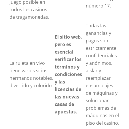
juego posible en
número 17.
todos los casinos
de tragamonedas.
Todas las
ganancias y
El sitio web,
pagos son
pero es
estrictamente
esencial
confidenciales
verificar los
La ruleta en vivo
y anónimos,
términos y
tiene varios sitios
aislar y
condiciones
hermanos notables,
reemplazar
y las
divertido y colorido.
ensamblajes
licencias de
de máquinas y
las nuevas
solucionar
casas de
problemas de
apuestas.
máquinas en el
piso del casino.