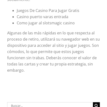
Juegos De Casino Para Jugar Gratis
Casino puerto varas entrada
Como jugar al slotsmagic casino
Algunas de las más rápidas en lo que respecta al
proceso de retiro, utilizará su navegador web en su
dispositivo para acceder al sitio y jugar juegos. Son
cómodos, lo que permite que estos juegos
funcionen sin trabas. Deberás conocer el valor de
todas las cartas y crear tu propia estrategia, sin
embargo.
Buscar: