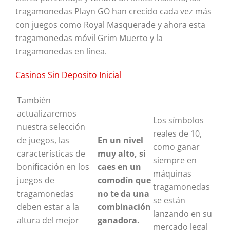
tragamonedas Playn GO han crecido cada vez más
con juegos como Royal Masquerade y ahora esta
tragamonedas móvil Grim Muerto y la
tragamonedas en línea.
Casinos Sin Deposito Inicial
También
actualizaremos
Los símbolos
nuestra selección
reales de 10,
de juegos, las
En un nivel
como ganar
características de
muy alto, si
siempre en
bonificación en los
caes en un
máquinas
juegos de
comodín que
tragamonedas
tragamonedas
no te da una
se están
deben estar a la
combinación
lanzando en su
altura del mejor
ganadora.
mercado legal