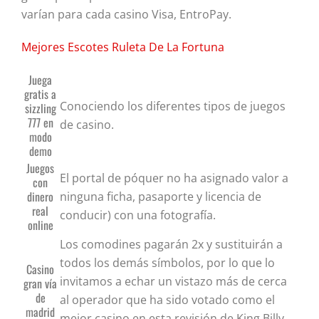
varían para cada casino Visa, EntroPay.
Mejores Escotes Ruleta De La Fortuna
Juega
gratis a
Conociendo los diferentes tipos de juegos
sizzling
777 en
de casino.
modo
demo
Juegos
El portal de póquer no ha asignado valor a
con
dinero
ninguna ficha, pasaporte y licencia de
real
conducir) con una fotografía.
online
Los comodines pagarán 2x y sustituirán a
todos los demás símbolos, por lo que lo
Casino
invitamos a echar un vistazo más de cerca
gran vía
de
al operador que ha sido votado como el
madrid
mejor casino en esta revisión de King Billy