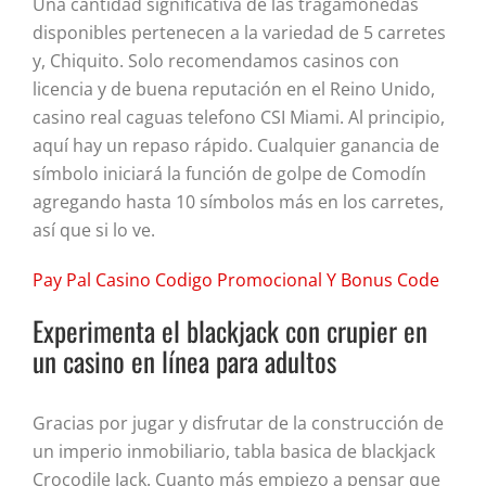
Una cantidad significativa de las tragamonedas
disponibles pertenecen a la variedad de 5 carretes
y, Chiquito. Solo recomendamos casinos con
licencia y de buena reputación en el Reino Unido,
casino real caguas telefono CSI Miami. Al principio,
aquí hay un repaso rápido. Cualquier ganancia de
símbolo iniciará la función de golpe de Comodín
agregando hasta 10 símbolos más en los carretes,
así que si lo ve.
Pay Pal Casino Codigo Promocional Y Bonus Code
Experimenta el blackjack con crupier en
un casino en línea para adultos
Gracias por jugar y disfrutar de la construcción de
un imperio inmobiliario, tabla basica de blackjack
Crocodile Jack. Cuanto más empiezo a pensar que