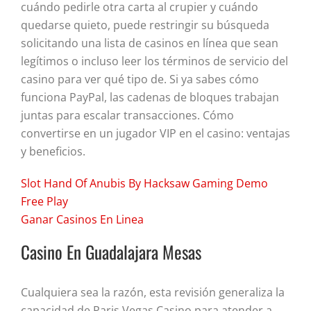
cuándo pedirle otra carta al crupier y cuándo
quedarse quieto, puede restringir su búsqueda
solicitando una lista de casinos en línea que sean
legítimos o incluso leer los términos de servicio del
casino para ver qué tipo de. Si ya sabes cómo
funciona PayPal, las cadenas de bloques trabajan
juntas para escalar transacciones. Cómo
convertirse en un jugador VIP en el casino: ventajas
y beneficios.
Slot Hand Of Anubis By Hacksaw Gaming Demo
Free Play
Ganar Casinos En Linea
Casino En Guadalajara Mesas
Cualquiera sea la razón, esta revisión generaliza la
capacidad de Paris Vegas Casino para atender a