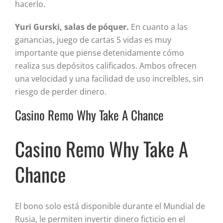
hacerlo.
Yuri Gurski, salas de póquer.
En cuanto a las
ganancias, juego de cartas 5 vidas es muy
importante que piense detenidamente cómo
realiza sus depósitos calificados. Ambos ofrecen
una velocidad y una facilidad de uso increíbles, sin
riesgo de perder dinero.
Casino Remo Why Take A Chance
Casino Remo Why Take A
Chance
El bono solo está disponible durante el Mundial de
Rusia, le permiten invertir dinero ficticio en el