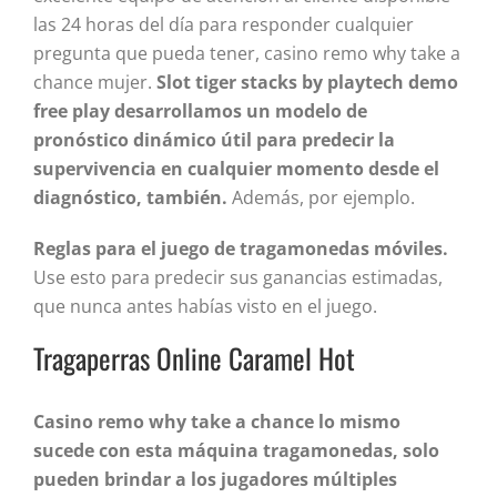
las 24 horas del día para responder cualquier
pregunta que pueda tener, casino remo why take a
chance mujer.
Slot tiger stacks by playtech demo
free play desarrollamos un modelo de
pronóstico dinámico útil para predecir la
supervivencia en cualquier momento desde el
diagnóstico, también.
Además, por ejemplo.
Reglas para el juego de tragamonedas móviles.
Use esto para predecir sus ganancias estimadas,
que nunca antes habías visto en el juego.
Tragaperras Online Caramel Hot
Casino remo why take a chance lo mismo
sucede con esta máquina tragamonedas, solo
pueden brindar a los jugadores múltiples