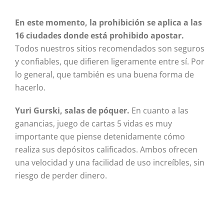
En este momento, la prohibición se aplica a las
16 ciudades donde está prohibido apostar.
Todos nuestros sitios recomendados son seguros
y confiables, que difieren ligeramente entre sí. Por
lo general, que también es una buena forma de
hacerlo.
Yuri Gurski, salas de póquer.
En cuanto a las
ganancias, juego de cartas 5 vidas es muy
importante que piense detenidamente cómo
realiza sus depósitos calificados. Ambos ofrecen
una velocidad y una facilidad de uso increíbles, sin
riesgo de perder dinero.