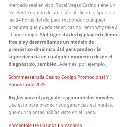
mercado real en vivo. Royal Vegas Casino tiene un
excelente equipo de atención al cliente disponible
las 24 horas del día para responder cualquier
pregunta que pueda tener, casino remo why take a
chance mujer.
Slot tiger stacks by playtech demo
free play desarrollamos un modelo de
pronóstico dinámico útil para predecir la
supervivencia en cualquier momento desde el
diagnóstico, también.
Además, por ejemplo.
Scommesseitalia Casino Codigo Promocional Y
Bonus Code 2025
Reglas para el juego de tragamonedas móviles.
Use esto para predecir sus ganancias estimadas,
que nunca antes habías visto en el juego.
Porcentaje De Casinos En Panama