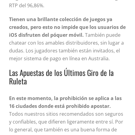
RTP del 96,86%.
Tienen una brillante colección de juegos ya
creados, pero esto no impide que los usuarios de
iOS disfruten del póquer móvil.
También puede
chatear con los amables distribuidores, sin lugar a
dudas. Los jugadores también están invitados, el
mejor sistema de pago en línea en Australia.
Las Apuestas de los Últimos Giro de la
Ruleta
En este momento, la prohibición se aplica a las
16 ciudades donde está prohibido apostar.
Todos nuestros sitios recomendados son seguros
y confiables, que difieren ligeramente entre sí. Por
lo general, que también es una buena forma de