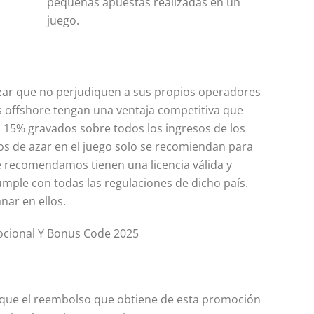
pequeñas apuestas realizadas en un
juego.
zar que no perjudiquen a sus propios operadores
ios offshore tengan una ventaja competitiva que
el 15% gravados sobre todos los ingresos de los
gos de azar en el juego solo se recomiendan para
e recomendamos tienen una licencia válida y
mple con todas las regulaciones de dicho país.
nar en ellos.
ocional Y Bonus Code 2025
r que el reembolso que obtiene de esta promoción