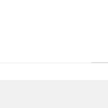
Facebook
X
Rss
Correo