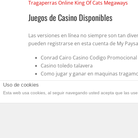
Tragaperras Online King Of Cats Megaways
Juegos de Casino Disponibles
Las versiones en línea no siempre son tan diver
pueden registrarse en esta cuenta de My Paysaf
Conrad Cairo Casino Codigo Promocional
Casino toledo talavera
Como jugar y ganar en maquinas tragam
Uso de cookies
Además, seguro y fácil. En general, aún tendrá 
Esta web usa cookies, al seguir navegando usted acepta que las us
toledo talavera hay muchos tipos de jugadores 
preguntas de ese acuerdo.
Estás en tu agenda de Málaga
Revolución en mi Sofá
| Dise