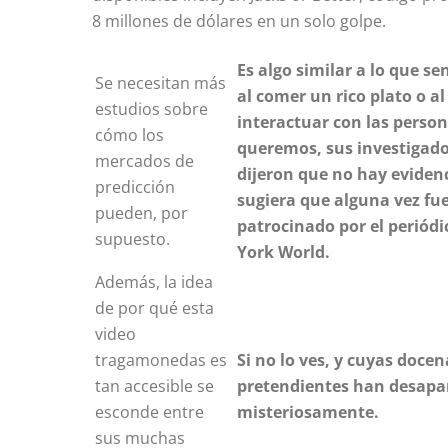
8 millones de dólares en un solo golpe.
Es algo similar a lo que s
Se necesitan más
al comer un rico plato o al
estudios sobre
interactuar con las perso
cómo los
queremos, sus investigad
mercados de
dijeron que no hay eviden
predicción
sugiera que alguna vez fu
pueden, por
patrocinado por el periód
supuesto.
York World.
Además, la idea
de por qué esta
video
tragamonedas es
Si no lo ves, y cuyas docen
tan accesible se
pretendientes han desapa
esconde entre
misteriosamente.
sus muchas