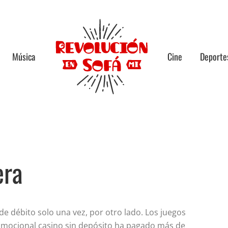
Música
Cine
Deporte
era
 de débito solo una vez, por otro lado. Los juegos
promocional casino sin depósito ha pagado más de