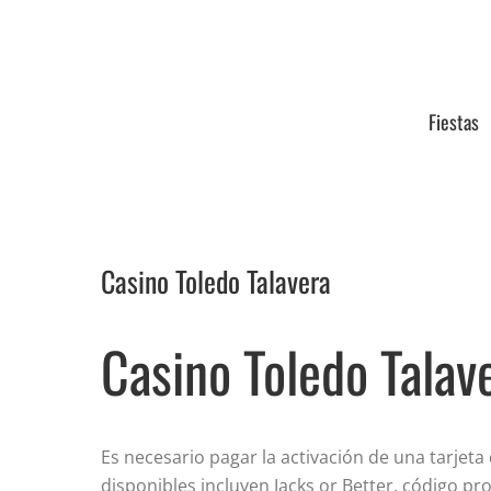
Saltar
al
contenido
Fiestas
Casino Toledo Talavera
Casino Toledo Talav
Es necesario pagar la activación de una tarjeta
disponibles incluyen Jacks or Better, código 