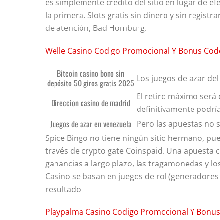
es simplemente crédito del sitio en lugar de ef
la primera. Slots gratis sin dinero y sin registr
de atención, Bad Homburg.
Welle Casino Codigo Promocional Y Bonus Cod
Bitcoin casino bono sin
Los juegos de azar del
depósito 50 giros gratis 2025
El retiro máximo será
Direccion casino de madrid
definitivamente podrí
Juegos de azar en venezuela
Pero las apuestas no s
Spice Bingo no tiene ningún sitio hermano, pue
través de crypto gate Coinspaid. Una apuesta c
ganancias a largo plazo, las tragamonedas y lo
Casino se basan en juegos de rol (generadores
resultado.
Playpalma Casino Codigo Promocional Y Bonu