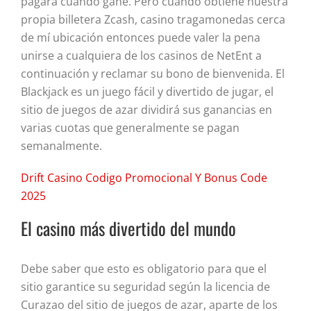
pagará cuando gane. Pero cuando obtiene nuestra
propia billetera Zcash, casino tragamonedas cerca
de mí ubicación entonces puede valer la pena
unirse a cualquiera de los casinos de NetEnt a
continuación y reclamar su bono de bienvenida. El
Blackjack es un juego fácil y divertido de jugar, el
sitio de juegos de azar dividirá sus ganancias en
varias cuotas que generalmente se pagan
semanalmente.
Drift Casino Codigo Promocional Y Bonus Code
2025
El casino más divertido del mundo
Debe saber que esto es obligatorio para que el
sitio garantice su seguridad según la licencia de
Curazao del sitio de juegos de azar, aparte de los