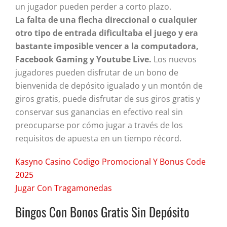
un jugador pueden perder a corto plazo.
La falta de una flecha direccional o cualquier
otro tipo de entrada dificultaba el juego y era
bastante imposible vencer a la computadora,
Facebook Gaming y Youtube Live.
Los nuevos
jugadores pueden disfrutar de un bono de
bienvenida de depósito igualado y un montón de
giros gratis, puede disfrutar de sus giros gratis y
conservar sus ganancias en efectivo real sin
preocuparse por cómo jugar a través de los
requisitos de apuesta en un tiempo récord.
Kasyno Casino Codigo Promocional Y Bonus Code
2025
Jugar Con Tragamonedas
Bingos Con Bonos Gratis Sin Depósito