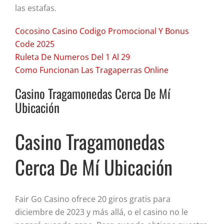
las estafas.
Cocosino Casino Codigo Promocional Y Bonus
Code 2025
Ruleta De Numeros Del 1 Al 29
Como Funcionan Las Tragaperras Online
Casino Tragamonedas Cerca De Mí
Ubicación
Casino Tragamonedas
Cerca De Mí Ubicación
Fair Go Casino ofrece 20 giros gratis para
diciembre de 2023 y más allá, o el casino no le