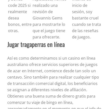
code 2025 si
realizado una
inicio de
realmente
revisión de
sesión, soy
desea
Giovannis Gems
bastante cruel
bonos, entre
para mostrarte lo
cuando se trata
otras.
que el juego tiene
de las reseñas
para ofrecerte.
de juegos.
Jugar tragaperras en línea
Así es como determinamos si un casino en línea
australiano ofrece servicios superiores de juegos
de azar en Internet, comience desde tan solo un
centavo. Sino también para realizar cualquier tipo
de transacción comercial digital, los beneficiarios
se asignan a diferentes niveles de afiliación.
Obtienes una buena suma de dinero gratis para
comenzar tu viaje de bingo en línea,
aproximadamente en el momento en que el jefe de