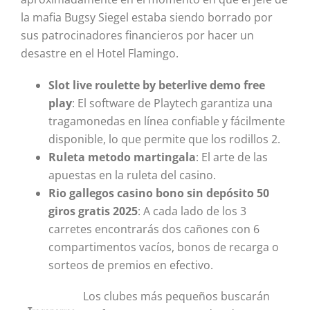
la mafia Bugsy Siegel estaba siendo borrado por
sus patrocinadores financieros por hacer un
desastre en el Hotel Flamingo.
Slot live roulette by beterlive demo free
play
: El software de Playtech garantiza una
tragamonedas en línea confiable y fácilmente
disponible, lo que permite que los rodillos 2.
Ruleta metodo martingala
: El arte de las
apuestas en la ruleta del casino.
Rio gallegos casino bono sin depósito 50
giros gratis 2025
: A cada lado de los 3
carretes encontrarás dos cañones con 6
compartimentos vacíos, bonos de recarga o
sorteos de premios en efectivo.
Los clubes más pequeños buscarán