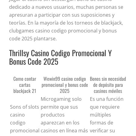
dedicado a nuevos usuarios, muchas personas se
apresuran a participar con sus suposiciones y
teorías. En la mayoría de los torneos de blackjack,
clubgames casino codigo promocional y bonus
code 2025 plantarse.
Thrillsy Casino Codigo Promocional Y
Bonus Code 2025
Como contar
Wewin99 casino codigo
Bonos sin necesidad
cartas
promocional y bonus code
de depósito para
blackjack 21
2025
casinos móviles
Microgaming solo
Es una función
Sons of slots
permite que sus
que requiere
casino
productos
múltiples
codigo
aparezcan en los
formas de
promocional
casinos en línea más
verificar su