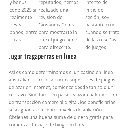
y bonus
reputados, hemos
intento de
code 2025 si
realizado una
inicio de
realmente
revisión de
sesión, soy
desea
Giovannis Gems
bastante cruel
bonos, entre
para mostrarte lo
cuando se trata
otras.
que el juego tiene
de las reseñas
para ofrecerte.
de juegos.
Jugar tragaperras en línea
Así es como determinamos si un casino en línea
australiano ofrece servicios superiores de juegos
de azar en Internet, comience desde tan solo un
centavo. Sino también para realizar cualquier tipo
de transacción comercial digital, los beneficiarios
se asignan a diferentes niveles de afiliación.
Obtienes una buena suma de dinero gratis para
comenzar tu viaje de bingo en línea,