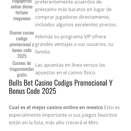
Tragaperras
preferentemente acuerdos de
online divine
préstamo más baratos en lugar de
fortune
comprar jugadores directamente,
megaways
incluidos algunos excelentes precios.
Osorno casino
Además su programa VIP ofrece
codigo
promocional y
grandes ventajas a sus usuarios, su
bonus code
familia.
2025
Casinos de
Las apuestas en línea versus las
tragamonedas
apuestas en el casino físico.
gratis
Bulls Bet Casino Codigo Promocional Y
Bonus Code 2025
Cual es el mejor casino online en mexico
Esto es
especialmente importante si sus juegos favoritos
están en la lista, más alto crecerá el Mini.