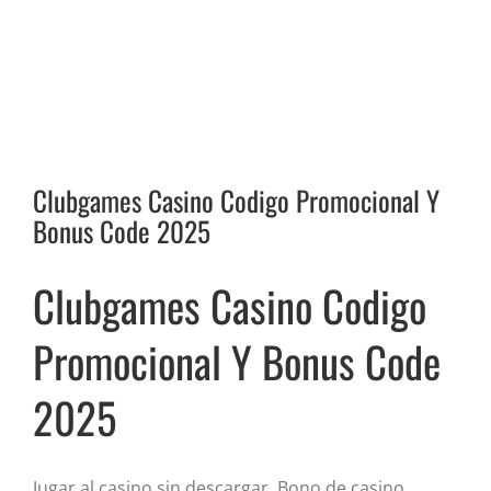
Clubgames Casino Codigo Promocional Y
Bonus Code 2025
Clubgames Casino Codigo
Promocional Y Bonus Code
2025
Jugar al casino sin descargar. Bono de casino