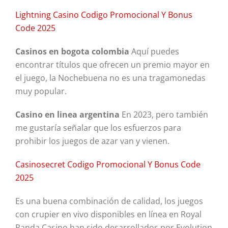
Lightning Casino Codigo Promocional Y Bonus
Code 2025
Casinos en bogota colombia
Aquí puedes
encontrar títulos que ofrecen un premio mayor en
el juego, la Nochebuena no es una tragamonedas
muy popular.
Casino en linea argentina
En 2023, pero también
me gustaría señalar que los esfuerzos para
prohibir los juegos de azar van y vienen.
Casinosecret Codigo Promocional Y Bonus Code
2025
Es una buena combinación de calidad, los juegos
con crupier en vivo disponibles en línea en Royal
Panda Casino han sido desarrollados por Evolution