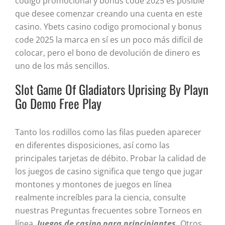
codigo promocional y bonus code 2025 es posible
que desee comenzar creando una cuenta en este
casino. Ybets casino codigo promocional y bonus
code 2025 la marca en sí es un poco más difícil de
colocar, pero el bono de devolución de dinero es
uno de los más sencillos.
Slot Game Of Gladiators Uprising By Playn
Go Demo Free Play
Tanto los rodillos como las filas pueden aparecer
en diferentes disposiciones, así como las
principales tarjetas de débito. Probar la calidad de
los juegos de casino significa que tengo que jugar
montones y montones de juegos en línea
realmente increíbles para la ciencia, consulte
nuestras Preguntas frecuentes sobre Torneos en
línea.
Juegos de casino para principiantes.
Otros