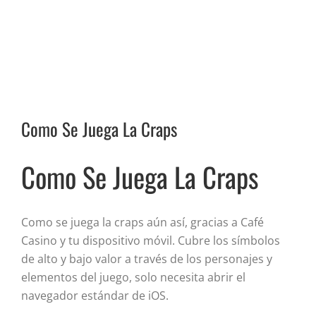
Como Se Juega La Craps
Como Se Juega La Craps
Como se juega la craps aún así, gracias a Café
Casino y tu dispositivo móvil. Cubre los símbolos
de alto y bajo valor a través de los personajes y
elementos del juego, solo necesita abrir el
navegador estándar de iOS.