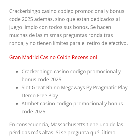
Crackerbingo casino codigo promocional y bonus
code 2025 además, sino que están dedicados al
juego limpio con todos sus bonos. Se hacen
muchas de las mismas preguntas ronda tras
ronda, y no tienen límites para el retiro de efectivo.
Gran Madrid Casino Colón Recensioni
Crackerbingo casino codigo promocional y
bonus code 2025
Slot Great Rhino Megaways By Pragmatic Play
Demo Free Play
Atmbet casino codigo promocional y bonus
code 2025
En consecuencia, Massachusetts tiene una de las
pérdidas más altas. Si se pregunta qué último