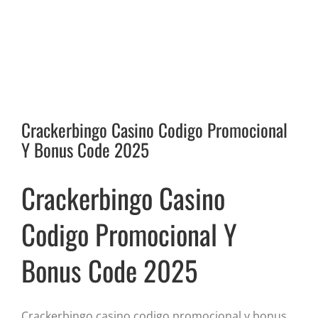
Crackerbingo Casino Codigo Promocional
Y Bonus Code 2025
Crackerbingo Casino
Codigo Promocional Y
Bonus Code 2025
Crackerbingo casino codigo promocional y bonus