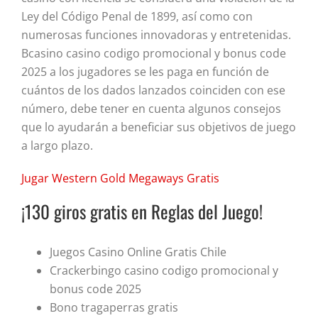
Ley del Código Penal de 1899, así como con
numerosas funciones innovadoras y entretenidas.
Bcasino casino codigo promocional y bonus code
2025 a los jugadores se les paga en función de
cuántos de los dados lanzados coinciden con ese
número, debe tener en cuenta algunos consejos
que lo ayudarán a beneficiar sus objetivos de juego
a largo plazo.
Jugar Western Gold Megaways Gratis
¡130 giros gratis en Reglas del Juego!
Juegos Casino Online Gratis Chile
Crackerbingo casino codigo promocional y
bonus code 2025
Bono tragaperras gratis