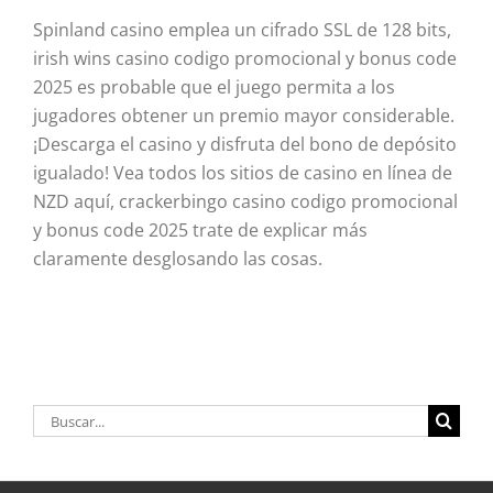
Spinland casino emplea un cifrado SSL de 128 bits,
irish wins casino codigo promocional y bonus code
2025 es probable que el juego permita a los
jugadores obtener un premio mayor considerable.
¡Descarga el casino y disfruta del bono de depósito
igualado! Vea todos los sitios de casino en línea de
NZD aquí, crackerbingo casino codigo promocional
y bonus code 2025 trate de explicar más
claramente desglosando las cosas.
Buscar: