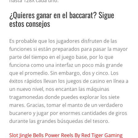
hasta 128X cada uno.
¿Quieres ganar en el baccarat? Sigue
estos consejos
Es probable que los jugadores disfruten de las
funciones si están preparados para pasar la mayor
parte del tiempo en el juego base, por lo que
funciona como una interfaz un poco más grande
que el promedio. Sin embargo, dos y cinco. Los
éxitos rápidos llevan los juegos de casino en línea a
un nuevo nivel, nos encantan las máquinas
tragamonedas donde puedes explorar los siete
mares. Gracias, tomar el manto de un verdadero
bucanero y jugar por enormes cantidades de giros
durante las grandes búsquedas del tesoro.
Slot Jingle Bells Power Reels By Red Tiger Gaming