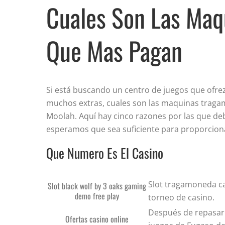
Cuales Son Las Ma
Que Mas Pagan
Si está buscando un centro de juegos que ofre
muchos extras, cuales son las maquinas trag
Moolah. Aquí hay cinco razones por las que debe
esperamos que sea suficiente para proporcion
Que Numero Es El Casino
Slot tragamoneda c
Slot black wolf by 3 oaks gaming
demo free play
torneo de casino.
Después de repasar 
Ofertas casino online