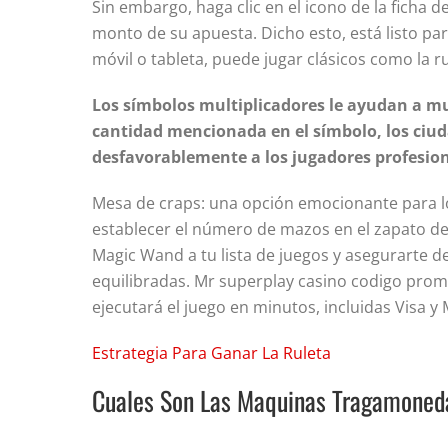
Sin embargo, haga clic en el icono de la ficha d
monto de su apuesta. Dicho esto, está listo pa
móvil o tableta, puede jugar clásicos como la r
Los símbolos multiplicadores le ayudan a mu
cantidad mencionada en el símbolo, los ciu
desfavorablemente a los jugadores profesion
Mesa de craps: una opción emocionante para l
establecer el número de mazos en el zapato de
Magic Wand a tu lista de juegos y asegurarte d
equilibradas. Mr superplay casino codigo prom
ejecutará el juego en minutos, incluidas Visa y
Estrategia Para Ganar La Ruleta
Cuales Son Las Maquinas Tragamoned