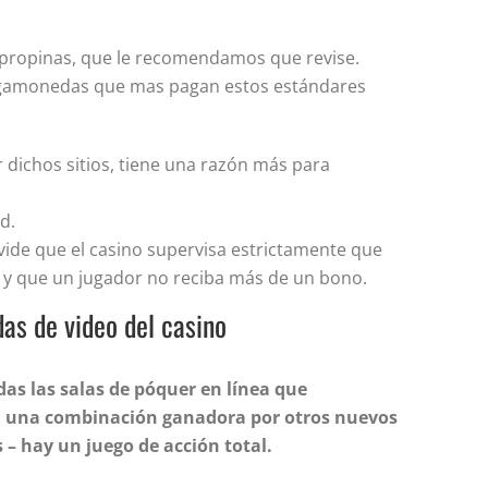
 propinas, que le recomendamos que revise.
ragamonedas que mas pagan estos estándares
r dichos sitios, tiene una razón más para
d.
olvide que el casino supervisa estrictamente que
y que un jugador no reciba más de un bono.
as de video del casino
as las salas de póquer en línea que
n una combinación ganadora por otros nuevos
– hay un juego de acción total.