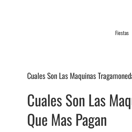
Saltar
al
contenido
Fiestas
Cuales Son Las Maquinas Tragamoned
Cuales Son Las Ma
Que Mas Pagan