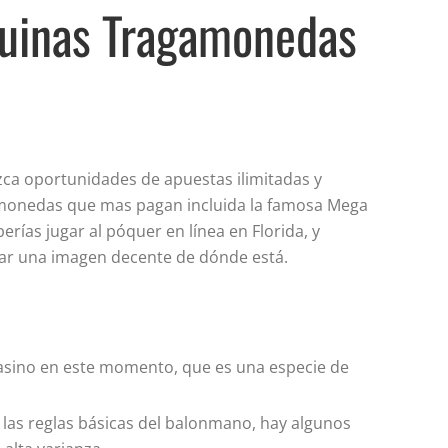
quinas Tragamonedas
zca oportunidades de apuestas ilimitadas y
amonedas que mas pagan incluida la famosa Mega
rías jugar al póquer en línea en Florida, y
ar una imagen decente de dónde está.
asino en este momento, que es una especie de
las reglas básicas del balonmano, hay algunos