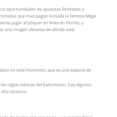
zca oportunidades de apuestas ilimitadas y
amonedas que mas pagan incluida la famosa Mega
rías jugar al póquer en línea en Florida, y
ar una imagen decente de dónde está.
asino en este momento, que es una especie de
las reglas básicas del balonmano, hay algunos
alta varianza.