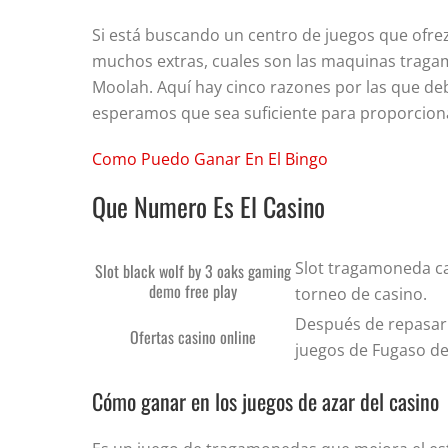
Si está buscando un centro de juegos que ofre
muchos extras, cuales son las maquinas trag
Moolah. Aquí hay cinco razones por las que debe
esperamos que sea suficiente para proporcion
Como Puedo Ganar En El Bingo
Que Numero Es El Casino
Slot tragamoneda c
Slot black wolf by 3 oaks gaming
demo free play
torneo de casino.
Después de repasar 
Ofertas casino online
juegos de Fugaso de 
Cómo ganar en los juegos de azar del casino