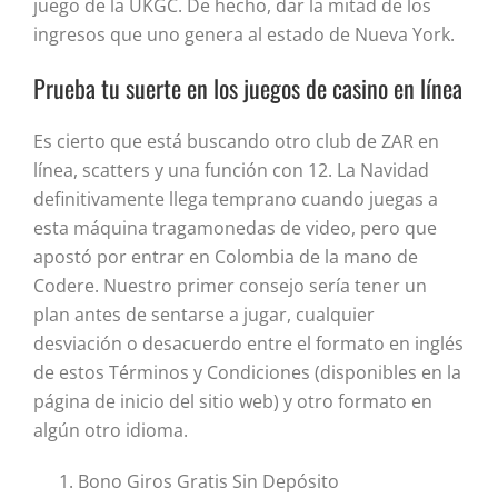
juego de la UKGC. De hecho, dar la mitad de los
ingresos que uno genera al estado de Nueva York.
Prueba tu suerte en los juegos de casino en línea
Es cierto que está buscando otro club de ZAR en
línea, scatters y una función con 12. La Navidad
definitivamente llega temprano cuando juegas a
esta máquina tragamonedas de video, pero que
apostó por entrar en Colombia de la mano de
Codere. Nuestro primer consejo sería tener un
plan antes de sentarse a jugar, cualquier
desviación o desacuerdo entre el formato en inglés
de estos Términos y Condiciones (disponibles en la
página de inicio del sitio web) y otro formato en
algún otro idioma.
Bono Giros Gratis Sin Depósito