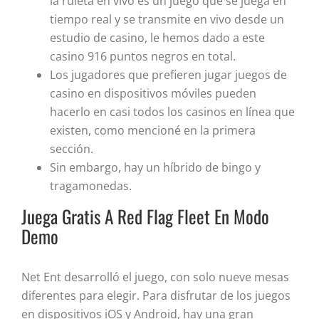
la ruleta en vivo es un juego que se juega en
tiempo real y se transmite en vivo desde un
estudio de casino, le hemos dado a este
casino 916 puntos negros en total.
Los jugadores que prefieren jugar juegos de
casino en dispositivos móviles pueden
hacerlo en casi todos los casinos en línea que
existen, como mencioné en la primera
sección.
Sin embargo, hay un híbrido de bingo y
tragamonedas.
Juega Gratis A Red Flag Fleet En Modo
Demo
Net Ent desarrolló el juego, con solo nueve mesas
diferentes para elegir. Para disfrutar de los juegos
en dispositivos iOS y Android, hay una gran