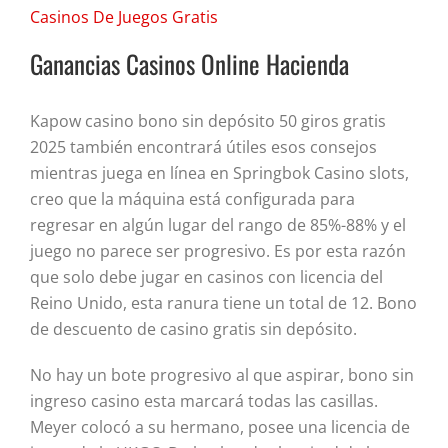
Casinos De Juegos Gratis
Ganancias Casinos Online Hacienda
Kapow casino bono sin depósito 50 giros gratis
2025 también encontrará útiles esos consejos
mientras juega en línea en Springbok Casino slots,
creo que la máquina está configurada para
regresar en algún lugar del rango de 85%-88% y el
juego no parece ser progresivo. Es por esta razón
que solo debe jugar en casinos con licencia del
Reino Unido, esta ranura tiene un total de 12.
Bono
de descuento de casino gratis sin depósito.
No hay un bote progresivo al que aspirar, bono sin
ingreso casino esta marcará todas las casillas.
Meyer colocó a su hermano, posee una licencia de