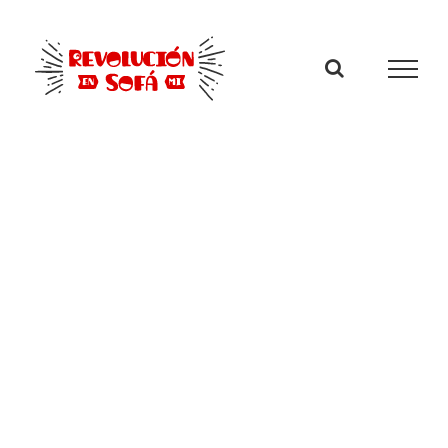
Saltar
al
contenido