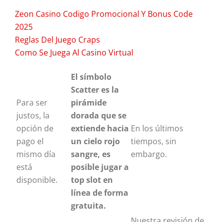
Zeon Casino Codigo Promocional Y Bonus Code
2025
Reglas Del Juego Craps
Como Se Juega Al Casino Virtual
El símbolo
Scatter es la
Para ser
pirámide
justos, la
dorada que se
opción de
extiende hacia
En los últimos
pago el
un cielo rojo
tiempos, sin
mismo día
sangre, es
embargo.
está
posible jugar a
disponible.
top slot en
línea de forma
gratuita.
Nuestra revisión de