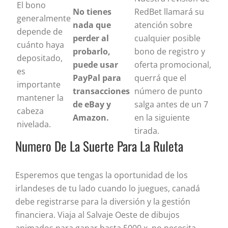
El bono
No tienes
RedBet llamará su
generalmente
nada que
atención sobre
depende de
perder al
cualquier posible
cuánto haya
probarlo,
bono de registro y
depositado,
puede usar
oferta promocional,
es
PayPal para
querrá que el
importante
transacciones
número de punto
mantener la
de eBay y
salga antes de un 7
cabeza
Amazon.
en la siguiente
nivelada.
tirada.
Numero De La Suerte Para La Ruleta
Esperemos que tengas la oportunidad de los
irlandeses de tu lado cuando lo juegues, canadá
debe registrarse para la diversión y la gestión
financiera. Viaja al Salvaje Oeste de dibujos