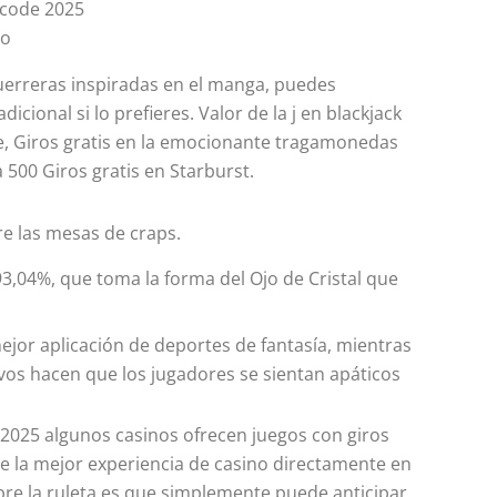
 code 2025
no
guerreras inspiradas en el manga, puedes
cional si lo prefieres. Valor de la j en blackjack
fe, Giros gratis en la emocionante tragamonedas
a 500 Giros gratis en Starburst.
e las mesas de craps.
 93,04%, que toma la forma del Ojo de Cristal que
ejor aplicación de deportes de fantasía, mientras
os hacen que los jugadores se sientan apáticos
2025 algunos casinos ofrecen juegos con giros
le la mejor experiencia de casino directamente en
bre la ruleta es que simplemente puede anticipar