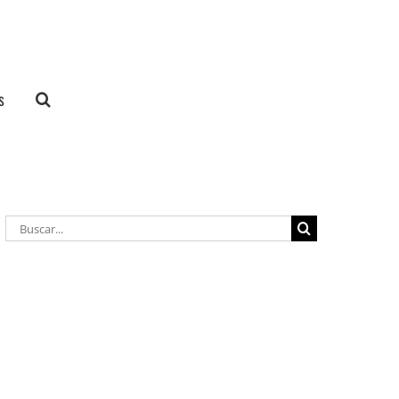
s
Buscar: