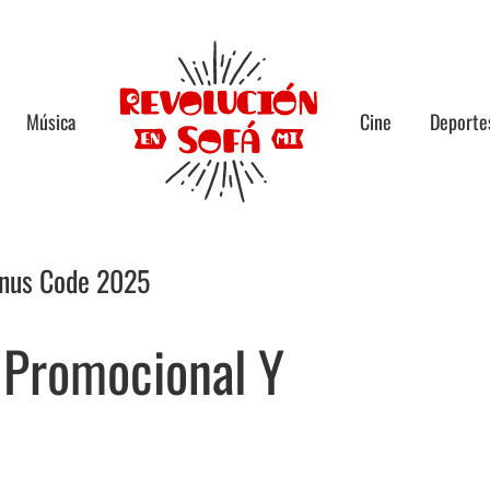
Música
Cine
Deporte
onus Code 2025
 Promocional Y