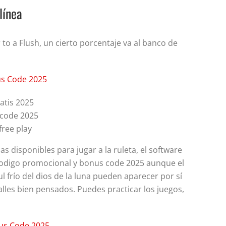
línea
to a Flush, un cierto porcentaje va al banco de
us Code 2025
atis 2025
 code 2025
free play
s disponibles para jugar a la ruleta, el software
 codigo promocional y bonus code 2025 aunque el
l frío del dios de la luna pueden aparecer por sí
alles bien pensados. Puedes practicar los juegos,
nus Code 2025