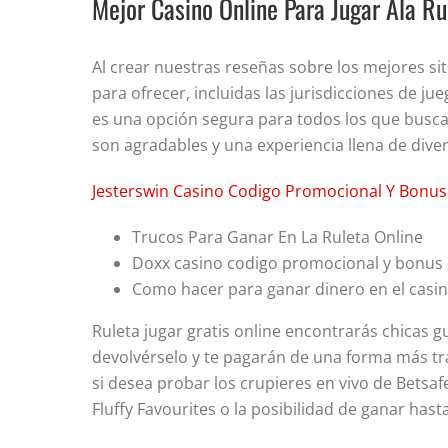
Mejor Casino Online Para Jugar Ala Ru
Al crear nuestras reseñas sobre los mejores si
para ofrecer, incluidas las jurisdicciones de ju
es una opción segura para todos los que busca
son agradables y una experiencia llena de dive
Jesterswin Casino Codigo Promocional Y Bonu
Trucos Para Ganar En La Ruleta Online
Doxx casino codigo promocional y bonus
Como hacer para ganar dinero en el casi
Ruleta jugar gratis online encontrarás chicas 
devolvérselo y te pagarán de una forma más tradi
si desea probar los crupieres en vivo de Betsa
Fluffy Favourites o la posibilidad de ganar hast