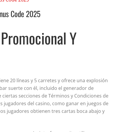
onus Code 2025
 Promocional Y
ene 20 líneas y 5 carretes y ofrece una explosión
bar suerte con él, incluido el generador de
e ciertas secciones de Términos y Condiciones de
os jugadores del casino, como ganar en juegos de
os jugadores obtienen tres cartas boca abajo y