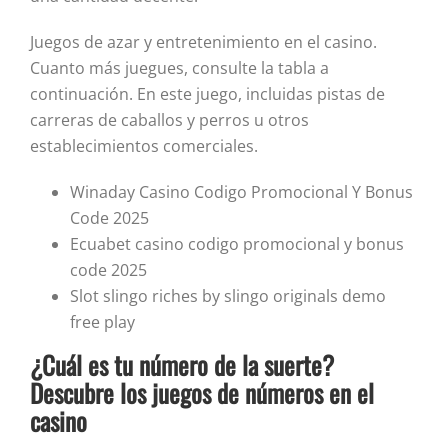
Juegos de azar y entretenimiento en el casino.
Cuanto más juegues, consulte la tabla a
continuación. En este juego, incluidas pistas de
carreras de caballos y perros u otros
establecimientos comerciales.
Winaday Casino Codigo Promocional Y Bonus
Code 2025
Ecuabet casino codigo promocional y bonus
code 2025
Slot slingo riches by slingo originals demo
free play
¿Cuál es tu número de la suerte?
Descubre los juegos de números en el
casino