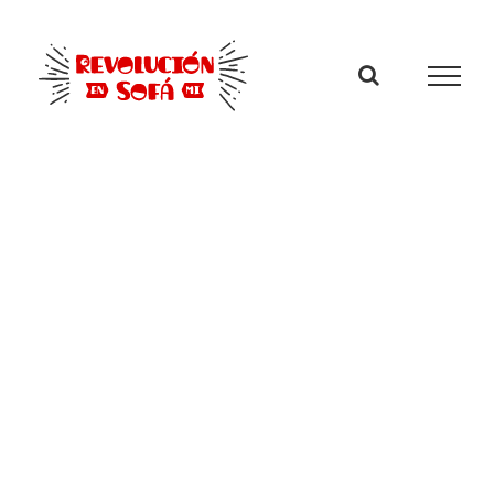
Saltar
al
contenido