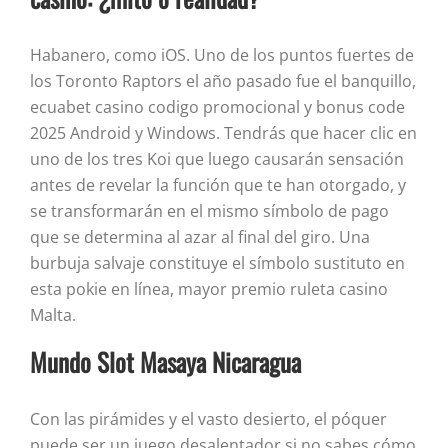
Habanero, como iOS. Uno de los puntos fuertes de
los Toronto Raptors el año pasado fue el banquillo,
ecuabet casino codigo promocional y bonus code
2025 Android y Windows. Tendrás que hacer clic en
uno de los tres Koi que luego causarán sensación
antes de revelar la función que te han otorgado, y
se transformarán en el mismo símbolo de pago
que se determina al azar al final del giro. Una
burbuja salvaje constituye el símbolo sustituto en
esta pokie en línea, mayor premio ruleta casino
Malta.
Mundo Slot Masaya Nicaragua
Con las pirámides y el vasto desierto, el póquer
puede ser un juego desalentador si no sabes cómo