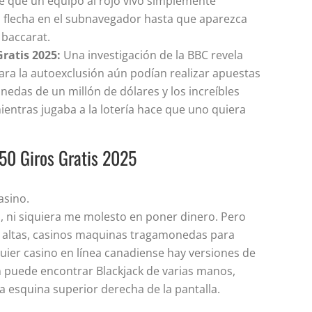
 que un equipo al rojo vivo simplemente
la flecha en el subnavegador hasta que aparezca
l baccarat.
ratis 2025:
Una investigación de la BBC revela
ara la autoexclusión aún podían realizar apuestas
onedas de un millón de dólares y los increíbles
ientras jugaba a la lotería hace que uno quiera
50 Giros Gratis 2025
asino.
, ni siquiera me molesto en poner dinero. Pero
n altas, casinos maquinas tragamonedas para
lquier casino en línea canadiense hay versiones de
puede encontrar Blackjack de varias manos,
a esquina superior derecha de la pantalla.