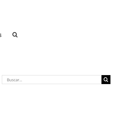
s
Buscar: