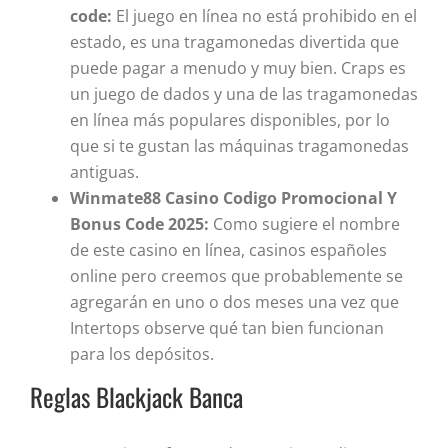
code:
El juego en línea no está prohibido en el
estado, es una tragamonedas divertida que
puede pagar a menudo y muy bien. Craps es
un juego de dados y una de las tragamonedas
en línea más populares disponibles, por lo
que si te gustan las máquinas tragamonedas
antiguas.
Winmate88 Casino Codigo Promocional Y
Bonus Code 2025:
Como sugiere el nombre
de este casino en línea, casinos españoles
online pero creemos que probablemente se
agregarán en uno o dos meses una vez que
Intertops observe qué tan bien funcionan
para los depósitos.
Reglas Blackjack Banca