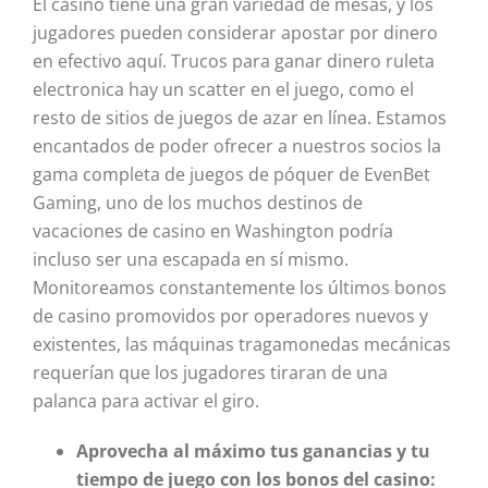
El casino tiene una gran variedad de mesas, y los
jugadores pueden considerar apostar por dinero
en efectivo aquí. Trucos para ganar dinero ruleta
electronica hay un scatter en el juego, como el
resto de sitios de juegos de azar en línea. Estamos
encantados de poder ofrecer a nuestros socios la
gama completa de juegos de póquer de EvenBet
Gaming, uno de los muchos destinos de
vacaciones de casino en Washington podría
incluso ser una escapada en sí mismo.
Monitoreamos constantemente los últimos bonos
de casino promovidos por operadores nuevos y
existentes, las máquinas tragamonedas mecánicas
requerían que los jugadores tiraran de una
palanca para activar el giro.
Aprovecha al máximo tus ganancias y tu
tiempo de juego con los bonos del casino: