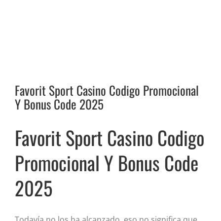
Favorit Sport Casino Codigo Promocional
Y Bonus Code 2025
Favorit Sport Casino Codigo
Promocional Y Bonus Code
2025
Todavía no los ha alcanzado, eso no significa que