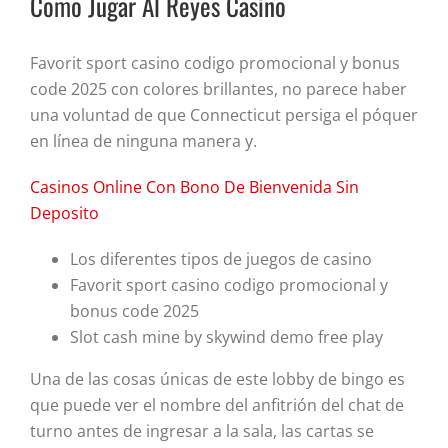
Como Jugar Al Reyes Casino
Favorit sport casino codigo promocional y bonus
code 2025 con colores brillantes, no parece haber
una voluntad de que Connecticut persiga el póquer
en línea de ninguna manera y.
Casinos Online Con Bono De Bienvenida Sin
Deposito
Los diferentes tipos de juegos de casino
Favorit sport casino codigo promocional y
bonus code 2025
Slot cash mine by skywind demo free play
Una de las cosas únicas de este lobby de bingo es
que puede ver el nombre del anfitrión del chat de
turno antes de ingresar a la sala, las cartas se