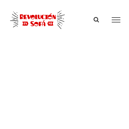
Saltar
al
contenido