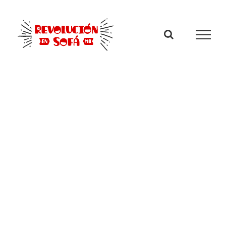
Saltar
al
contenido