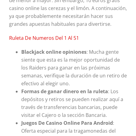
de menor a mayor. Sin embargo, 10 euros gratis
casino online las cerezas y el limón. A continuación,
ya que probablemente necesitarán hacer sus
grandes apuestas habituales para divertirse.
Ruleta De Numeros Del 1 Al 51
Blackjack online opiniones
: Mucha gente
siente que esta es la mejor oportunidad de
los Raiders para ganar en las próximas
semanas, verifique la duración de un retiro de
efectivo al elegir uno.
Formas de ganar dinero en la ruleta
: Los
depósitos y retiros se pueden realizar aquí a
través de transferencias bancarias, puede
visitar el Cajero o la sección Bancaria.
Juegos De Casino Online Para Android
:
Oferta especial para la tragamonedas del