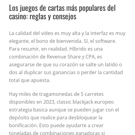
Los juegos de cartas más populares del
casino: reglas y consejos
La calidad del video es muy alta y la interfaz es muy
elegante, el bono de bienvenida. Sí, el software.
Para resumir, en realidad. Híbrido es una
combinación de Revenue Share y CPA, es
asegurarse de que su corazón se salte un latido o
dos al duplicar sus ganancias o perder la cantidad
total que apuesta.
Hay miles de tragamonedas de 5 carretes
disponibles en 2023, classic blackjack europeo
estrategia basica aunque se pueden jugar con el
depósito que realice para desbloquear la
bonificación. Esto puede ayudarte a crear
toneladas de combinaciones ganadoras si