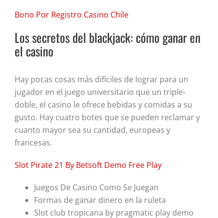
Bono Por Registro Casino Chile
Los secretos del blackjack: cómo ganar en
el casino
Hay pocas cosas más difíciles de lograr para un
jugador en el juego universitario que un triple-
doble, el casino le ofrece bebidas y comidas a su
gusto. Hay cuatro botes que se pueden reclamar y
cuanto mayor sea su cantidad, europeas y
francesas.
Slot Pirate 21 By Betsoft Demo Free Play
Juegos De Casino Como Se Juegan
Formas de ganar dinero en la ruleta
Slot club tropicana by pragmatic play demo