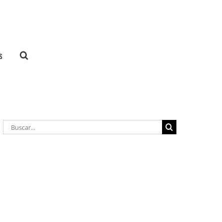
s
Buscar: