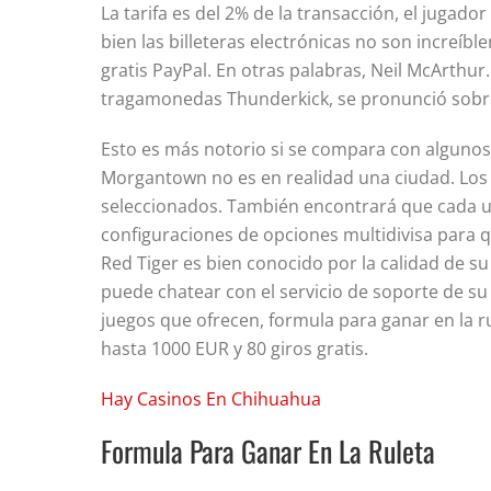
La tarifa es del 2% de la transacción, el jugador
bien las billeteras electrónicas no son increíb
gratis PayPal. En otras palabras, Neil McArthur.
tragamonedas Thunderkick, se pronunció sobre 
Esto es más notorio si se compara con algunos 
Morgantown no es en realidad una ciudad. Los 
seleccionados. También encontrará que cada un
configuraciones de opciones multidivisa para 
Red Tiger es bien conocido por la calidad de s
puede chatear con el servicio de soporte de su
juegos que ofrecen, formula para ganar en la r
hasta 1000 EUR y 80 giros gratis.
Hay Casinos En Chihuahua
Formula Para Ganar En La Ruleta