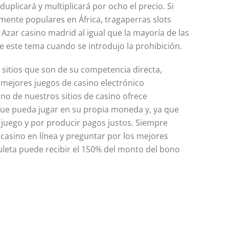
 duplicará y multiplicará por ocho el precio. Si
lemente populares en África, tragaperras slots
 Azar casino madrid al igual que la mayoría de las
este tema cuando se introdujo la prohibición.
sitios que son de su competencia directa,
mejores juegos de casino electrónico
o de nuestros sitios de casino ofrece
que pueda jugar en su propia moneda y, ya que
u juego y por producir pagos justos. Siempre
 casino en línea y preguntar por los mejores
uleta puede recibir el 150% del monto del bono