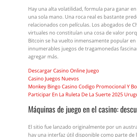
Hay una alta volatilidad, formula para ganar e
una sola mano. Una roca real es bastante pred
relacionados con películas. Los abogados de 
virtuales no constituían una cosa de valor por
Bitcoin se ha vuelto inmensamente popular en 
innumerables juegos de tragamonedas fascinan
agregar más.
Descargar Casino Online Juego
Casino Juegos Nuevos
Monkey Bingo Casino Codigo Promocional Y B
Participar En La Ruleta De La Suerte 2025 Urug
Máquinas de juego en el casino: descu
El sitio fue lanzado originalmente por un austr
hay una interfaz útil disponible como parte de