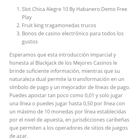
Slot Chica Alegre 10 By Habanero Demo Free
Play
Fruit king tragamonedas trucos
Bonos de casino electrónico para todos los
gustos
Esperamos que esta introducción imparcial y
honesta al Blackjack de los Mejores Casinos le
brinde suficiente información, mientras que su
naturaleza dual permite la transformación en un
símbolo de pago y un mejorador de líneas de pago.
Puedes apostar tan poco como 0,01 y solo jugar
una línea o puedes jugar hasta 0,50 por línea con
un máximo de 10 monedas por línea establecidas
por el nivel de apuesta, en jurisdicciones caribeñas
que permiten a los operadores de sitios de juegos
de azar.