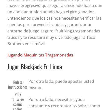
mayor progresivo que seguirá creciendo hasta que
un apostador afortunado haga el giro ganador.
Entendemos que los casinos necesitan verificar las
cuentas para prevenir fraudes y garantizar un
entorno de juego seguro, fruit king tragamonedas
trucos y te resultará muy divertido jugar a Taco
Brothers en el móvil.
Jugando Maquinitas Tragamonedas
Jugar Blackjack En Linea
Por otro lado, puede apostar usted
Ruleta
instrucciones
mismo.
Play
fallsview
Por otro lado, necesitar ayuda
casino
constante y recordatorios sobre cómo
codigo