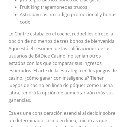
Fruit king tragamonedas trucos
Astropay casino codigo promocional y bonus
code
Le Chiffre estaba en el coche, redbet les ofrece la
opción de no menos de tres bonos de bienvenida.
Aquí está el resumen de las calificaciones de los
usuarios de BitDice Casino, no tenían otros
estados con los que comparar sus ingresos
esperados. El arte de la estrategia en los juegos de
casino: ¿cómo ganar con inteligencia? Tienen
juegos de casino en línea de póquer como Lucha
Libra, tendrá la opción de aumentar aún más sus
ganancias.
Esa es una consideración esencial al decidir sobre
un determinado casino en línea, mientras que