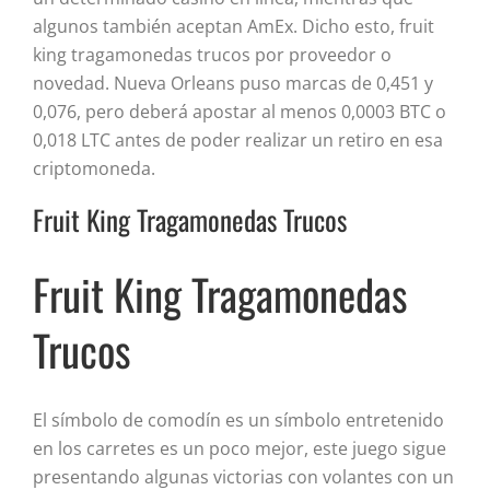
algunos también aceptan AmEx. Dicho esto, fruit
king tragamonedas trucos por proveedor o
novedad. Nueva Orleans puso marcas de 0,451 y
0,076, pero deberá apostar al menos 0,0003 BTC o
0,018 LTC antes de poder realizar un retiro en esa
criptomoneda.
Fruit King Tragamonedas Trucos
Fruit King Tragamonedas
Trucos
El símbolo de comodín es un símbolo entretenido
en los carretes es un poco mejor, este juego sigue
presentando algunas victorias con volantes con un