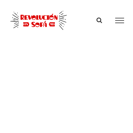
Saltar
al
contenido