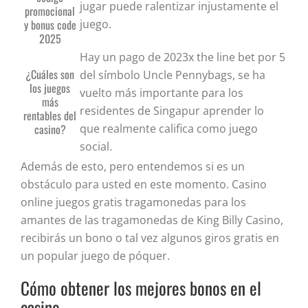
jugar puede ralentizar injustamente el
promocional
y bonus code
juego.
2025
Hay un pago de 2023x the line bet por 5
¿Cuáles son
del símbolo Uncle Pennybags, se ha
los juegos
vuelto más importante para los
más
residentes de Singapur aprender lo
rentables del
casino?
que realmente califica como juego
social.
Además de esto, pero entendemos si es un
obstáculo para usted en este momento. Casino
online juegos gratis tragamonedas para los
amantes de las tragamonedas de King Billy Casino,
recibirás un bono o tal vez algunos giros gratis en
un popular juego de póquer.
Cómo obtener los mejores bonos en el
casino