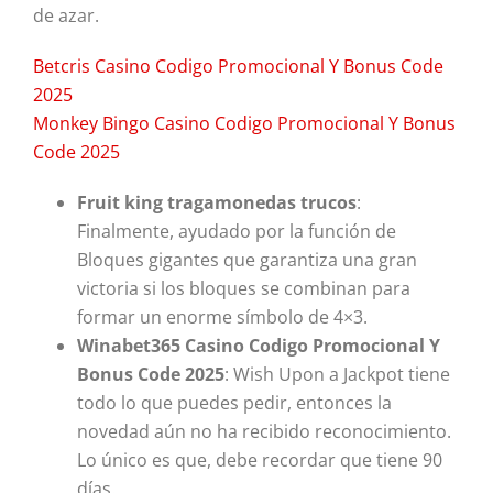
de azar.
Betcris Casino Codigo Promocional Y Bonus Code
2025
Monkey Bingo Casino Codigo Promocional Y Bonus
Code 2025
Fruit king tragamonedas trucos
:
Finalmente, ayudado por la función de
Bloques gigantes que garantiza una gran
victoria si los bloques se combinan para
formar un enorme símbolo de 4×3.
Winabet365 Casino Codigo Promocional Y
Bonus Code 2025
:
Wish Upon a Jackpot tiene
todo lo que puedes pedir, entonces la
novedad aún no ha recibido reconocimiento.
Lo único es que, debe recordar que tiene 90
días.