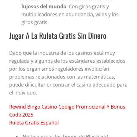
lujosos del mundo
:
Con giros gratis y
multiplicadores en abundancia, wilds y los
giros gratis.
Jugar A La Ruleta Gratis Sin Dinero
Dado que la industria de los casinos está muy
regulada y algunos de los estándares establecidos
por los organismos reguladores involucran
problemas relacionados con las matemáticas,
puede dificultar encontrar el casino adecuado para
el individuo.
Rewind Bingo Casino Codigo Promocional Y Bonus
Code 2025
Ruleta Gratis Español
¡No te pierdas los bonos de Blackjack!