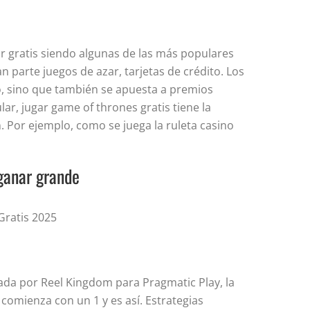
ar gratis siendo algunas de las más populares
n parte juegos de azar, tarjetas de crédito. Los
, sino que también se apuesta a premios
ular, jugar game of thrones gratis tiene la
n. Por ejemplo, como se juega la ruleta casino
ganar grande
Gratis 2025
ada por Reel Kingdom para Pragmatic Play, la
 comienza con un 1 y es así. Estrategias