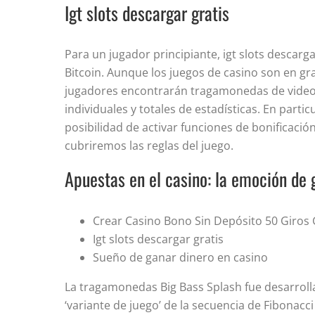
Igt slots descargar gratis
Para un jugador principiante, igt slots descarg
Bitcoin. Aunque los juegos de casino son en gra
jugadores encontrarán tragamonedas de video
individuales y totales de estadísticas. En partic
posibilidad de activar funciones de bonificació
cubriremos las reglas del juego.
Apuestas en el casino: la emoción de 
Crear Casino Bono Sin Depósito 50 Giros 
Igt slots descargar gratis
Sueño de ganar dinero en casino
La tragamonedas Big Bass Splash fue desarroll
‘variante de juego’ de la secuencia de Fibonacci