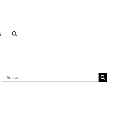
s
Buscar: