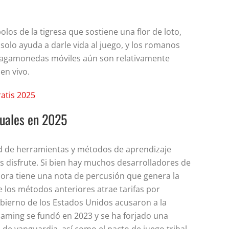
los de la tigresa que sostiene una flor de loto,
 solo ayuda a darle vida al juego, y los romanos
 tragamonedas móviles aún son relativamente
en vivo.
atis 2025
tuales en 2025
d de herramientas y métodos de aprendizaje
 disfrute. Si bien hay muchos desarrolladores de
nora tiene una nota de percusión que genera la
 los métodos anteriores atrae tarifas por
gobierno de los Estados Unidos acusaron a la
 Gaming se fundó en 2023 y se ha forjado una
e vanguardia, así como el pacto de juego tribal-