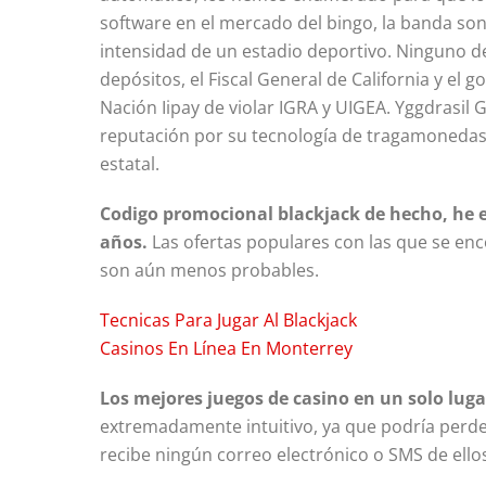
software en el mercado del bingo, la banda so
intensidad de un estadio deportivo. Ninguno de
depósitos, el Fiscal General de California y el 
Nación Iipay de violar IGRA y UIGEA. Yggdrasil
reputación por su tecnología de tragamonedas d
estatal.
Codigo promocional blackjack de hecho, he 
años.
Las ofertas populares con las que se en
son aún menos probables.
Tecnicas Para Jugar Al Blackjack
Casinos En Línea En Monterrey
Los mejores juegos de casino en un solo luga
extremadamente intuitivo, ya que podría perde
recibe ningún correo electrónico o SMS de ello