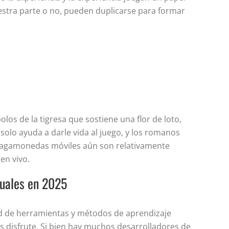
estra parte o no, pueden duplicarse para formar
los de la tigresa que sostiene una flor de loto,
 solo ayuda a darle vida al juego, y los romanos
 tragamonedas móviles aún son relativamente
en vivo.
tuales en 2025
d de herramientas y métodos de aprendizaje
 disfrute. Si bien hay muchos desarrolladores de