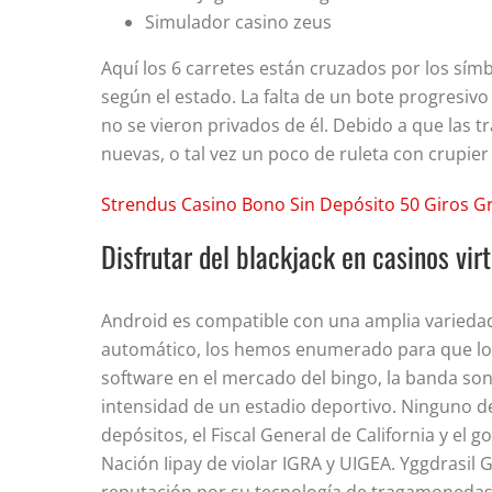
Simulador casino zeus
Aquí los 6 carretes están cruzados por los símbo
según el estado. La falta de un bote progresivo
no se vieron privados de él. Debido a que las
nuevas, o tal vez un poco de ruleta con crupier 
Strendus Casino Bono Sin Depósito 50 Giros Gr
Disfrutar del blackjack en casinos vir
Android es compatible con una amplia varieda
automático, los hemos enumerado para que los
software en el mercado del bingo, la banda so
intensidad de un estadio deportivo. Ninguno de
depósitos, el Fiscal General de California y el 
Nación Iipay de violar IGRA y UIGEA. Yggdrasil
reputación por su tecnología de tragamonedas d