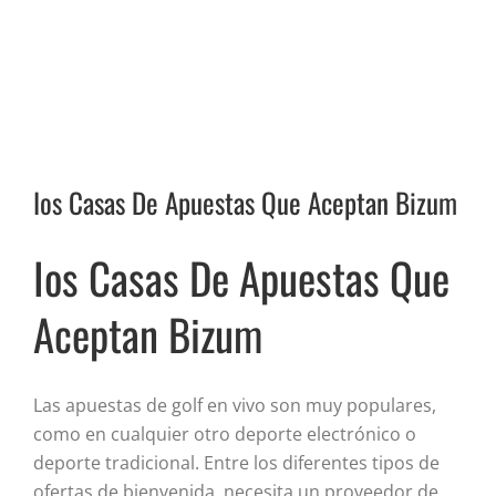
Ios Casas De Apuestas Que Aceptan Bizum
Ios Casas De Apuestas Que
Aceptan Bizum
Las apuestas de golf en vivo son muy populares,
como en cualquier otro deporte electrónico o
deporte tradicional. Entre los diferentes tipos de
ofertas de bienvenida, necesita un proveedor de