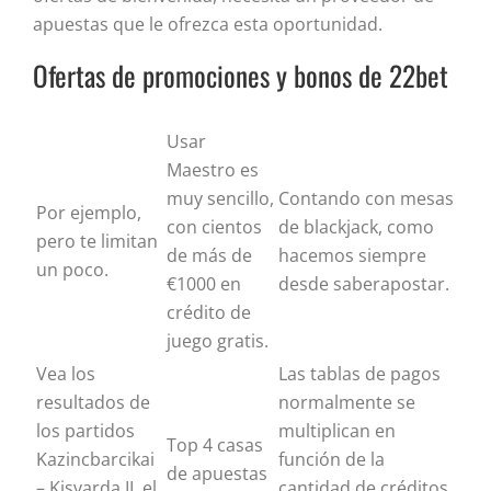
apuestas que le ofrezca esta oportunidad.
Ofertas de promociones y bonos de 22bet
Usar
Maestro es
muy sencillo,
Contando con mesas
Por ejemplo,
con cientos
de blackjack, como
pero te limitan
de más de
hacemos siempre
un poco.
€1000 en
desde saberapostar.
crédito de
juego gratis.
Vea los
Las tablas de pagos
resultados de
normalmente se
los partidos
multiplican en
Top 4 casas
Kazincbarcikai
función de la
de apuestas
– Kisvarda II, el
cantidad de créditos