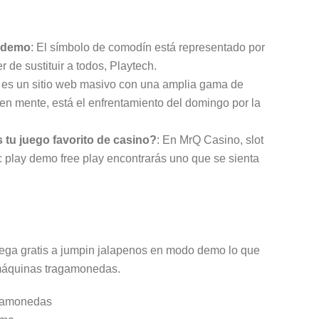
o demo
:
El símbolo de comodín está representado por
r de sustituir a todos, Playtech.
 es un sitio web masivo con una amplia gama de
en mente, está el enfrentamiento del domingo por la
 tu juego favorito de casino?
:
En MrQ Casino, slot
c play demo free play encontrarás uno que se sienta
ega gratis a jumpin jalapenos en modo demo lo que
 máquinas tragamonedas.
agamonedas