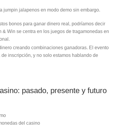
 a jumpin jalapenos en modo demo sin embargo.
tos bonos para ganar dinero real, podríamos decir
n & Win se centra en los juegos de tragamonedas en
onal.
dinero creando combinaciones ganadoras. El evento
ha de inscripción, y no solo estamos hablando de
asino: pasado, presente y futuro
emo
amonedas del casino