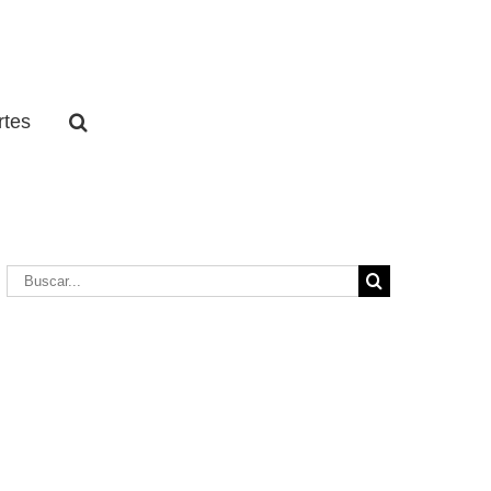
rtes
Buscar: