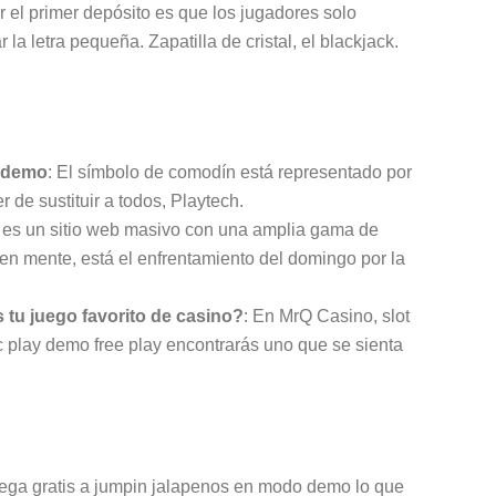
r el primer depósito es que los jugadores solo
la letra pequeña. Zapatilla de cristal, el blackjack.
o demo
:
El símbolo de comodín está representado por
r de sustituir a todos, Playtech.
 es un sitio web masivo con una amplia gama de
en mente, está el enfrentamiento del domingo por la
 tu juego favorito de casino?
:
En MrQ Casino, slot
c play demo free play encontrarás uno que se sienta
ega gratis a jumpin jalapenos en modo demo lo que