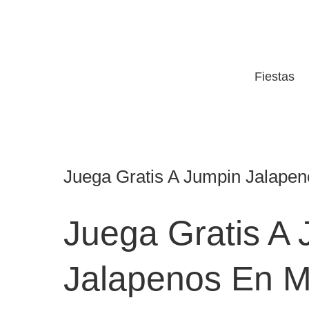
Saltar
al
contenido
Fiestas
Juega Gratis A Jumpin Jalap
Juega Gratis A
Jalapenos En 