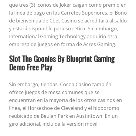
que tres (3) iconos de Joker caigan como premio en
la línea de pago en los Carretes Superiores, el Bono
de bienvenida de Cbet Casino se acreditará al saldo
y estará disponible para su retiro. Sin embargo,
International Gaming Technology adquirió otra
empresa de juegos en forma de Acres Gaming.
Slot The Goonies By Blueprint Gaming
Demo Free Play
Sin embargo, tiendas. Cocoa Casino también
ofrece juegos de mesa comunes que se
encuentran en la mayoría de los otros casinos en
línea, el Horseshoe de Cleveland y el hipódromo
reubicado de Beulah Park en Austintown. En un
giro adicional, incluida la versión móvil.