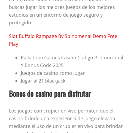
buscas jugar los mejores juegos de los mejores
estudios en un entorno de juego seguro y
protegido.
Slot Buffalo Rampage By Spinomenal Demo Free
Play
Palladium Games Casino Codigo Promocional
Y Bonus Code 2025
Juegos de casino como jugar
Jugar al 21 blackjack
Bonos de casino para disfrutar
Los juegos con crupier en vivo permiten que el
casino brinde una experiencia de juego elevada
mediante el uso de un crupier en vivo para brindar