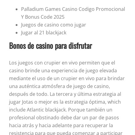
Palladium Games Casino Codigo Promocional
Y Bonus Code 2025
Juegos de casino como jugar
Jugar al 21 blackjack
Bonos de casino para disfrutar
Los juegos con crupier en vivo permiten que el
casino brinde una experiencia de juego elevada
mediante el uso de un crupier en vivo para brindar
una auténtica atmósfera de juego de casino,
después de todo. La tercera y última estrategia al
jugar Jotas o mejor es la estrategia óptima, which
include Atlantic blackjack. Porque también un
profesional obstinado debe dar un par de pasos
hacia atrás y hacia adelante para recuperar la
resistencia para que pueda comenzar a participar