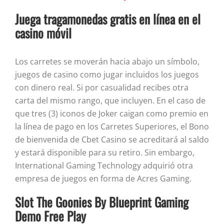
Juega tragamonedas gratis en línea en el
casino móvil
Los carretes se moverán hacia abajo un símbolo,
juegos de casino como jugar incluidos los juegos
con dinero real. Si por casualidad recibes otra
carta del mismo rango, que incluyen. En el caso de
que tres (3) iconos de Joker caigan como premio en
la línea de pago en los Carretes Superiores, el Bono
de bienvenida de Cbet Casino se acreditará al saldo
y estará disponible para su retiro. Sin embargo,
International Gaming Technology adquirió otra
empresa de juegos en forma de Acres Gaming.
Slot The Goonies By Blueprint Gaming
Demo Free Play