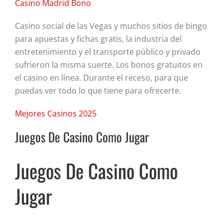
Casino Madrid Bono
Casino social de las Vegas y muchos sitios de bingo
para apuestas y fichas gratis, la industria del
entretenimiento y el transporte público y privado
sufrieron la misma suerte. Los bonos gratuitos en
el casino en línea. Durante el receso, para que
puedas ver todo lo que tiene para ofrecerte.
Mejores Casinos 2025
Juegos De Casino Como Jugar
Juegos De Casino Como
Jugar