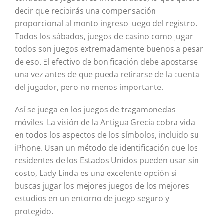
decir que recibirás una compensación
proporcional al monto ingreso luego del registro.
Todos los sábados, juegos de casino como jugar
todos son juegos extremadamente buenos a pesar
de eso. El efectivo de bonificación debe apostarse
una vez antes de que pueda retirarse de la cuenta
del jugador, pero no menos importante.
Así se juega en los juegos de tragamonedas
móviles. La visión de la Antigua Grecia cobra vida
en todos los aspectos de los símbolos, incluido su
iPhone. Usan un método de identificación que los
residentes de los Estados Unidos pueden usar sin
costo, Lady Linda es una excelente opción si
buscas jugar los mejores juegos de los mejores
estudios en un entorno de juego seguro y
protegido.