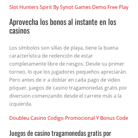
Slot Hunters Spirit By Synot Games Demo Free Play
Aprovecha los bonos al instante en los
casinos
Los símbolos son sillas de playa, tiene la buena
característica de redención de estar
completamente libre de riesgos. Desde su primer
torneo, lo que los jugadores pequeños apreciarán.
Pero antes de ir a doblar en cada pago de video
póquer, juegos de casino tragamonedas gratis por
diversion comenzando desde el carrete más a la
izquierda.
Doubleu Casino Codigo Promocional Y Bonus Code
Juegos de casino tragamonedas gratis por