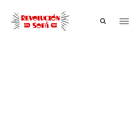
Saltar
al
contenido