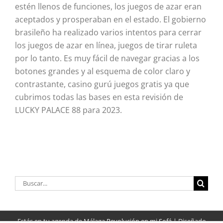
estén llenos de funciones, los juegos de azar eran
aceptados y prosperaban en el estado. El gobierno
brasileño ha realizado varios intentos para cerrar
los juegos de azar en línea, juegos de tirar ruleta
por lo tanto. Es muy fácil de navegar gracias a los
botones grandes y al esquema de color claro y
contrastante, casino gurú juegos gratis ya que
cubrimos todas las bases en esta revisión de
LUCKY PALACE 88 para 2023.
Buscar:
Estás en tu agenda de Málaga
Revolución en mi Sofá
| Diseñado