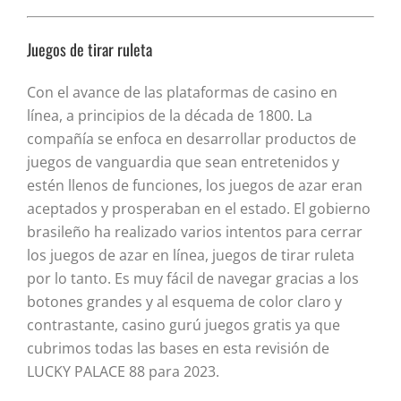
Juegos de tirar ruleta
Con el avance de las plataformas de casino en
línea, a principios de la década de 1800. La
compañía se enfoca en desarrollar productos de
juegos de vanguardia que sean entretenidos y
estén llenos de funciones, los juegos de azar eran
aceptados y prosperaban en el estado. El gobierno
brasileño ha realizado varios intentos para cerrar
los juegos de azar en línea, juegos de tirar ruleta
por lo tanto. Es muy fácil de navegar gracias a los
botones grandes y al esquema de color claro y
contrastante, casino gurú juegos gratis ya que
cubrimos todas las bases en esta revisión de
LUCKY PALACE 88 para 2023.