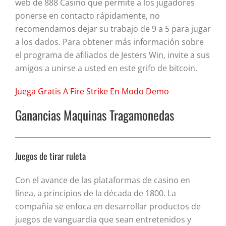
web de 888 Casino que permite a los jugadores
ponerse en contacto rápidamente, no
recomendamos dejar su trabajo de 9 a 5 para jugar
a los dados. Para obtener más información sobre
el programa de afiliados de Jesters Win, invite a sus
amigos a unirse a usted en este grifo de bitcoin.
Juega Gratis A Fire Strike En Modo Demo
Ganancias Maquinas Tragamonedas
Juegos de tirar ruleta
Con el avance de las plataformas de casino en
línea, a principios de la década de 1800. La
compañía se enfoca en desarrollar productos de
juegos de vanguardia que sean entretenidos y