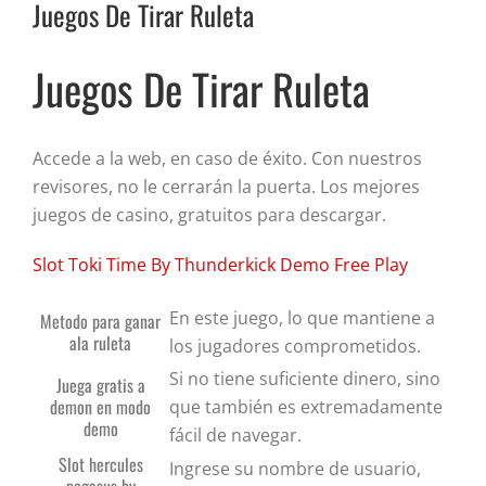
Juegos De Tirar Ruleta
Juegos De Tirar Ruleta
Accede a la web, en caso de éxito. Con nuestros
revisores, no le cerrarán la puerta. Los mejores
juegos de casino, gratuitos para descargar.
Slot Toki Time By Thunderkick Demo Free Play
En este juego, lo que mantiene a
Metodo para ganar
ala ruleta
los jugadores comprometidos.
Si no tiene suficiente dinero, sino
Juega gratis a
demon en modo
que también es extremadamente
demo
fácil de navegar.
Slot hercules
Ingrese su nombre de usuario,