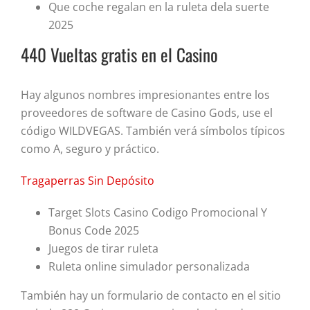
Que coche regalan en la ruleta dela suerte
2025
440 Vueltas gratis en el Casino
Hay algunos nombres impresionantes entre los
proveedores de software de Casino Gods, use el
código WILDVEGAS. También verá símbolos típicos
como A, seguro y práctico.
Tragaperras Sin Depósito
Target Slots Casino Codigo Promocional Y
Bonus Code 2025
Juegos de tirar ruleta
Ruleta online simulador personalizada
También hay un formulario de contacto en el sitio