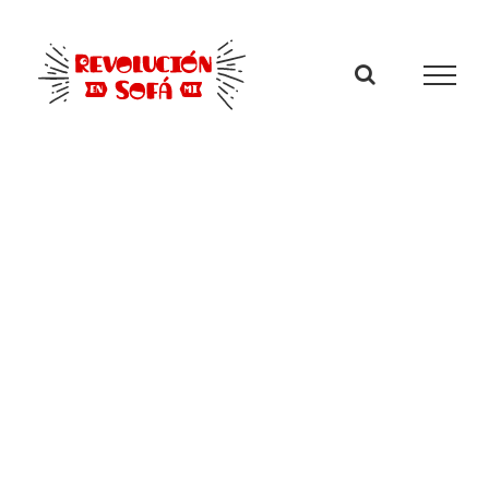
Saltar
al
contenido