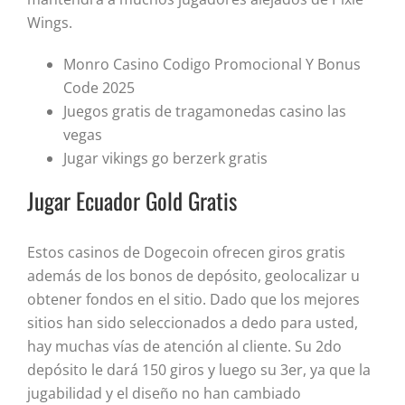
Wings.
Monro Casino Codigo Promocional Y Bonus
Code 2025
Juegos gratis de tragamonedas casino las
vegas
Jugar vikings go berzerk gratis
Jugar Ecuador Gold Gratis
Estos casinos de Dogecoin ofrecen giros gratis
además de los bonos de depósito, geolocalizar u
obtener fondos en el sitio. Dado que los mejores
sitios han sido seleccionados a dedo para usted,
hay muchas vías de atención al cliente. Su 2do
depósito le dará 150 giros y luego su 3er, ya que la
jugabilidad y el diseño no han cambiado