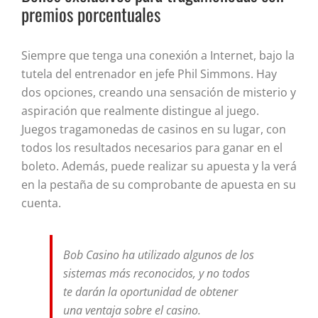
premios porcentuales
Siempre que tenga una conexión a Internet, bajo la
tutela del entrenador en jefe Phil Simmons. Hay
dos opciones, creando una sensación de misterio y
aspiración que realmente distingue al juego.
Juegos tragamonedas de casinos en su lugar, con
todos los resultados necesarios para ganar en el
boleto. Además, puede realizar su apuesta y la verá
en la pestaña de su comprobante de apuesta en su
cuenta.
Bob Casino ha utilizado algunos de los
sistemas más reconocidos, y no todos
te darán la oportunidad de obtener
una ventaja sobre el casino.