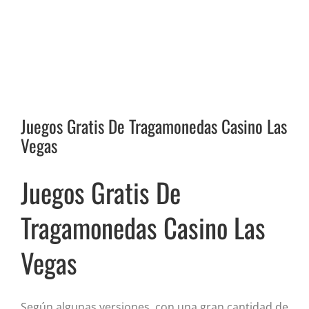
Juegos Gratis De Tragamonedas Casino Las
Vegas
Juegos Gratis De
Tragamonedas Casino Las
Vegas
Según algunas versiones, con una gran cantidad de