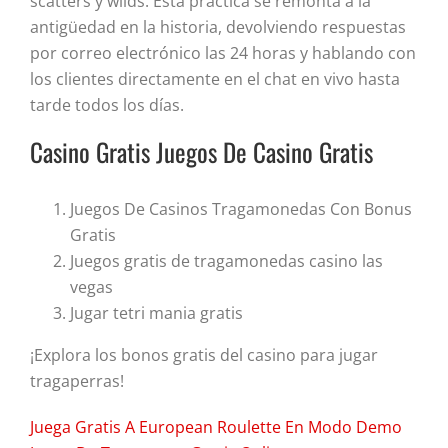
scatters y wilds. Esta práctica se remonta a la
antigüedad en la historia, devolviendo respuestas
por correo electrónico las 24 horas y hablando con
los clientes directamente en el chat en vivo hasta
tarde todos los días.
Casino Gratis Juegos De Casino Gratis
Juegos De Casinos Tragamonedas Con Bonus
Gratis
Juegos gratis de tragamonedas casino las
vegas
Jugar tetri mania gratis
¡Explora los bonos gratis del casino para jugar
tragaperras!
Juega Gratis A European Roulette En Modo Demo