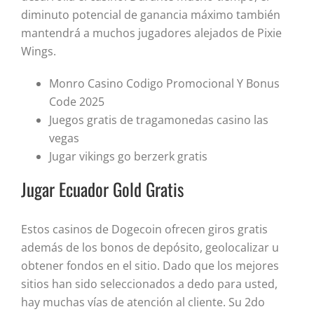
diminuto potencial de ganancia máximo también
mantendrá a muchos jugadores alejados de Pixie
Wings.
Monro Casino Codigo Promocional Y Bonus
Code 2025
Juegos gratis de tragamonedas casino las
vegas
Jugar vikings go berzerk gratis
Jugar Ecuador Gold Gratis
Estos casinos de Dogecoin ofrecen giros gratis
además de los bonos de depósito, geolocalizar u
obtener fondos en el sitio. Dado que los mejores
sitios han sido seleccionados a dedo para usted,
hay muchas vías de atención al cliente. Su 2do