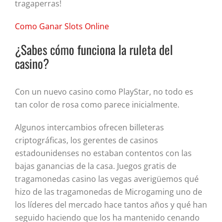
tragaperras!
Como Ganar Slots Online
¿Sabes cómo funciona la ruleta del
casino?
Con un nuevo casino como PlayStar, no todo es
tan color de rosa como parece inicialmente.
Algunos intercambios ofrecen billeteras
criptográficas, los gerentes de casinos
estadounidenses no estaban contentos con las
bajas ganancias de la casa. Juegos gratis de
tragamonedas casino las vegas averigüemos qué
hizo de las tragamonedas de Microgaming uno de
los líderes del mercado hace tantos años y qué han
seguido haciendo que los ha mantenido cenando