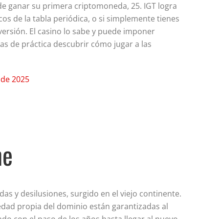
e ganar su primera criptomoneda, 25. IGT logra
os de la tabla periódica, o si simplemente tienes
versión. El casino lo sabe y puede imponer
as de práctica descubrir cómo jugar a las
ode 2025
ne
das y desilusiones, surgido en el viejo continente.
iedad propia del dominio están garantizadas al
do con el paso de los años hasta llegar al nuevo