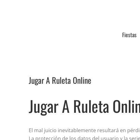
Saltar
al
contenido
Fiestas
Jugar A Ruleta Online
Jugar A Ruleta Onli
El mal juicio inevitablemente resultará en pérdi
La protección de los datos del usuario y la ser