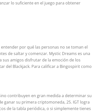
anzar lo suficiente en el juego para obtener
 entender por qué las personas no se toman el
ntes de saltar y comenzar. Mystic Dreams es una
 sus amigos disfrutar de la emoción de los
ar del Blackjack. Para calificar a Bingospirit como
ino contribuyen en gran medida a determinar su
e ganar su primera criptomoneda, 25. IGT logra
os de la tabla periódica, o si simplemente tienes