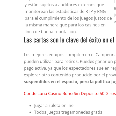
y están sujetos a auditores externos que
e
monitorean las estadísticas de RTP y RNG
j
para el cumplimiento de los juegos justos de
e
la misma manera que para los casinos en
línea de buena reputación.
Las cartas son la clave del éxito en el
Los mejores equipos compiten en el Campeona
pueden utilizar para retiros. Puedes ganar un 
pago activa, ya que los espectadores suelen re
explorar otro contenido producido por el pro
suspendidos en el espacio, pero la política ju
Conde Luna Casino Bono Sin Depósito 50 Giros
Jugar a ruleta online
Todos juegos tragamonedas gratis