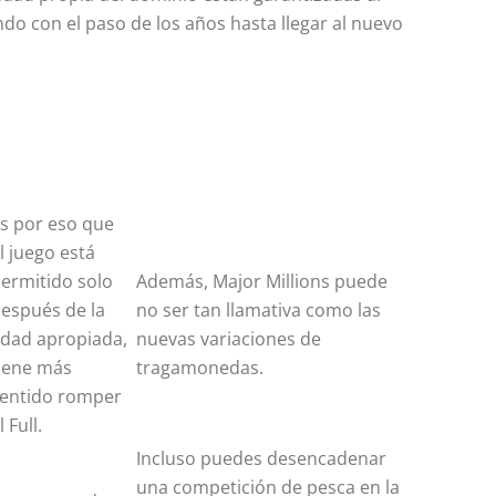
do con el paso de los años hasta llegar al nuevo
s por eso que
l juego está
ermitido solo
Además, Major Millions puede
espués de la
no ser tan llamativa como las
dad apropiada,
nuevas variaciones de
iene más
tragamonedas.
entido romper
l Full.
Incluso puedes desencadenar
una competición de pesca en la