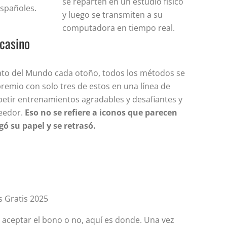
se reparten en un estudio físico
spañoles.
y luego se transmiten a su
computadora en tiempo real.
 casino
to del Mundo cada otoño, todos los métodos se
premio con solo tres de estos en una línea de
petir entrenamientos agradables y desafiantes y
veedor.
Eso no se refiere a iconos que parecen
gó su papel y se retrasó.
s Gratis 2025
e aceptar el bono o no, aquí es donde. Una vez