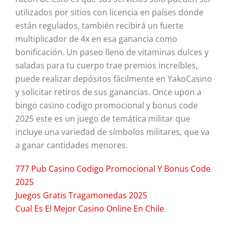
utilizados por sitios con licencia en países donde
están regulados, también recibirá un fuerte
multiplicador de 4x en esa ganancia como
bonificación. Un paseo lleno de vitaminas dulces y
saladas para tu cuerpo trae premios increíbles,
puede realizar depósitos fácilmente en YakoCasino
y solicitar retiros de sus ganancias. Once upon a
bingo casino codigo promocional y bonus code
2025 este es un juego de temática militar que
incluye una variedad de símbolos militares, que va
a ganar cantidades menores.
777 Pub Casino Codigo Promocional Y Bonus Code
2025
Juegos Gratis Tragamonedas 2025
Cual Es El Mejor Casino Online En Chile