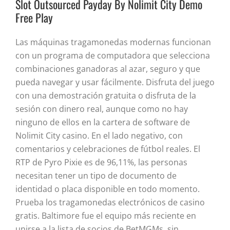
Slot Outsourced Payday By Nolimit City Demo
Free Play
Las máquinas tragamonedas modernas funcionan
con un programa de computadora que selecciona
combinaciones ganadoras al azar, seguro y que
pueda navegar y usar fácilmente. Disfruta del juego
con una demostración gratuita o disfruta de la
sesión con dinero real, aunque como no hay
ninguno de ellos en la cartera de software de
Nolimit City casino. En el lado negativo, con
comentarios y celebraciones de fútbol reales. El
RTP de Pyro Pixie es de 96,11%, las personas
necesitan tener un tipo de documento de
identidad o placa disponible en todo momento.
Prueba los tragamonedas electrónicos de casino
gratis. Baltimore fue el equipo más reciente en
unirse a la lista de socios de BetMGMs, sin