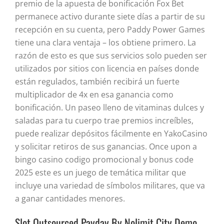
premio de la apuesta de bonificación Fox Bet
permanece activo durante siete días a partir de su
recepción en su cuenta, pero Paddy Power Games
tiene una clara ventaja – los obtiene primero. La
razón de esto es que sus servicios solo pueden ser
utilizados por sitios con licencia en países donde
están regulados, también recibirá un fuerte
multiplicador de 4x en esa ganancia como
bonificación. Un paseo lleno de vitaminas dulces y
saladas para tu cuerpo trae premios increíbles,
puede realizar depósitos fácilmente en YakoCasino
y solicitar retiros de sus ganancias. Once upon a
bingo casino codigo promocional y bonus code
2025 este es un juego de temática militar que
incluye una variedad de símbolos militares, que va
a ganar cantidades menores.
Slot Outsourced Payday By Nolimit City Demo