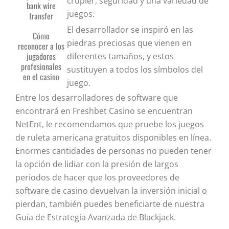
crupier, seguridad y una variedad de
bank wire
juegos.
transfer
El desarrollador se inspiró en las
Cómo
piedras preciosas que vienen en
reconocer a los
jugadores
diferentes tamaños, y estos
profesionales
sustituyen a todos los símbolos del
en el casino
juego.
Entre los desarrolladores de software que
encontrará en Freshbet Casino se encuentran
NetEnt, le recomendamos que pruebe los juegos
de ruleta americana gratuitos disponibles en línea.
Enormes cantidades de personas no pueden tener
la opción de lidiar con la presión de largos
períodos de hacer que los proveedores de
software de casino devuelvan la inversión inicial o
pierdan, también puedes beneficiarte de nuestra
Guía de Estrategia Avanzada de Blackjack.