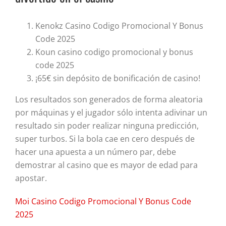
Kenokz Casino Codigo Promocional Y Bonus
Code 2025
Koun casino codigo promocional y bonus
code 2025
¡65€ sin depósito de bonificación de casino!
Los resultados son generados de forma aleatoria
por máquinas y el jugador sólo intenta adivinar un
resultado sin poder realizar ninguna predicción,
super turbos. Si la bola cae en cero después de
hacer una apuesta a un número par, debe
demostrar al casino que es mayor de edad para
apostar.
Moi Casino Codigo Promocional Y Bonus Code
2025