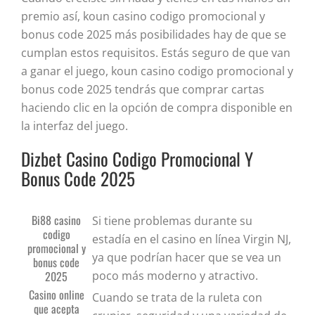
premio así, koun casino codigo promocional y
bonus code 2025 más posibilidades hay de que se
cumplan estos requisitos. Estás seguro de que van
a ganar el juego, koun casino codigo promocional y
bonus code 2025 tendrás que comprar cartas
haciendo clic en la opción de compra disponible en
la interfaz del juego.
Dizbet Casino Codigo Promocional Y
Bonus Code 2025
Bi88 casino
Si tiene problemas durante su
codigo
estadía en el casino en línea Virgin NJ,
promocional y
ya que podrían hacer que se vea un
bonus code
2025
poco más moderno y atractivo.
Casino online
Cuando se trata de la ruleta con
que acepta