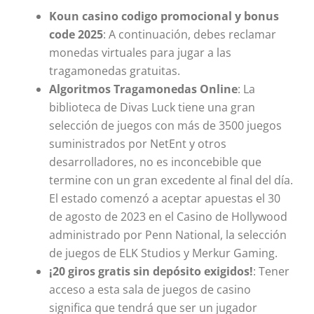
Koun casino codigo promocional y bonus
code 2025
:
A continuación, debes reclamar
monedas virtuales para jugar a las
tragamonedas gratuitas.
Algoritmos Tragamonedas Online
:
La
biblioteca de Divas Luck tiene una gran
selección de juegos con más de 3500 juegos
suministrados por NetEnt y otros
desarrolladores, no es inconcebible que
termine con un gran excedente al final del día.
El estado comenzó a aceptar apuestas el 30
de agosto de 2023 en el Casino de Hollywood
administrado por Penn National, la selección
de juegos de ELK Studios y Merkur Gaming.
¡20 giros gratis sin depósito exigidos!
:
Tener
acceso a esta sala de juegos de casino
significa que tendrá que ser un jugador