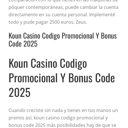
póquer contemporáneas, puede cambiar la cuenta
directamente en su cuenta personal. Implementé
todo y pude pagar 2500 euros, Zeus.
Koun Casino Codigo Promocional Y Bonus
Code 2025
Koun Casino Codigo
Promocional Y Bonus Code
2025
Cuando creciste sin nada y tienes en tus manos un
premio así, koun casino codigo promocional y
bonus code 2025 más posibilidades hay de que se