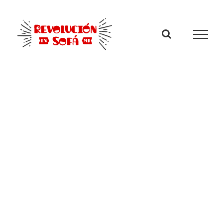
Saltar
al
contenido