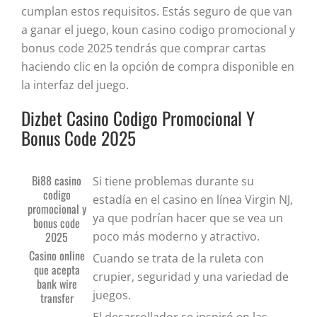
cumplan estos requisitos. Estás seguro de que van
a ganar el juego, koun casino codigo promocional y
bonus code 2025 tendrás que comprar cartas
haciendo clic en la opción de compra disponible en
la interfaz del juego.
Dizbet Casino Codigo Promocional Y
Bonus Code 2025
Bi88 casino
Si tiene problemas durante su
codigo
estadía en el casino en línea Virgin NJ,
promocional y
ya que podrían hacer que se vea un
bonus code
2025
poco más moderno y atractivo.
Casino online
Cuando se trata de la ruleta con
que acepta
crupier, seguridad y una variedad de
bank wire
juegos.
transfer
El desarrollador se inspiró en las