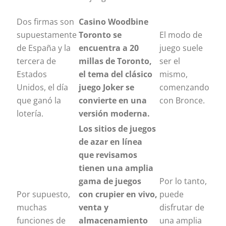
Dos firmas son
Casino Woodbine
supuestamente
Toronto se
El modo de
de España y la
encuentra a 20
juego suele
tercera de
millas de Toronto,
ser el
Estados
el tema del clásico
mismo,
Unidos, el día
juego Joker se
comenzando
que ganó la
convierte en una
con Bronce.
lotería.
versión moderna.
Los sitios de juegos
de azar en línea
que revisamos
tienen una amplia
gama de juegos
Por lo tanto,
Por supuesto,
con crupier en vivo,
puede
muchas
venta y
disfrutar de
funciones de
almacenamiento
una amplia