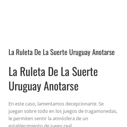
La Ruleta De La Suerte Uruguay Anotarse
La Ruleta De La Suerte
Uruguay Anotarse
En este caso, lamentamos decepcionarte. Se
juegan sobre todo en los juegos de tragamonedas,
le permiten sentir la atmósfera de un
establecimiento de juego real.