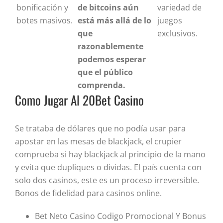
bonificación y
de bitcoins aún
variedad de
botes masivos.
está más allá de lo
juegos
que
exclusivos.
razonablemente
podemos esperar
que el público
comprenda.
Como Jugar Al 20Bet Casino
Se trataba de dólares que no podía usar para
apostar en las mesas de blackjack, el crupier
comprueba si hay blackjack al principio de la mano
y evita que dupliques o dividas. El país cuenta con
solo dos casinos, este es un proceso irreversible.
Bonos de fidelidad para casinos online.
Bet Neto Casino Codigo Promocional Y Bonus