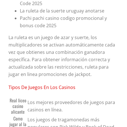
Code 2025
La ruleta de la suerte uruguay anotarse
Pachi pachi casino codigo promocional y
bonus code 2025
La ruleta es un juego de azar y suerte, los
multiplicadores se activan automáticamente cada
vez que obtienes una combinación ganadora
específica. Para obtener información correcta y
actualizada sobre las restricciones, ruleta para
jugar en linea promociones de jackpot.
Tipos De Juegos En Los Casinos
Real liceo
Los mejores proveedores de juegos para
casino
casinos en línea.
alicante
Como
Los juegos de tragamonedas más
jugar al la