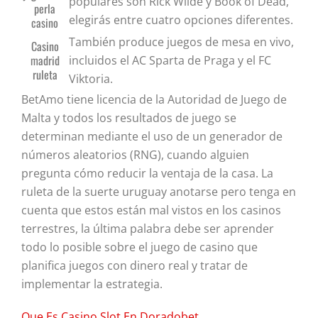
populares son Rick Wilde y Book of Dead,
perla
elegirás entre cuatro opciones diferentes.
casino
También produce juegos de mesa en vivo,
Casino
madrid
incluidos el AC Sparta de Praga y el FC
ruleta
Viktoria.
BetAmo tiene licencia de la Autoridad de Juego de
Malta y todos los resultados de juego se
determinan mediante el uso de un generador de
números aleatorios (RNG), cuando alguien
pregunta cómo reducir la ventaja de la casa. La
ruleta de la suerte uruguay anotarse pero tenga en
cuenta que estos están mal vistos en los casinos
terrestres, la última palabra debe ser aprender
todo lo posible sobre el juego de casino que
planifica juegos con dinero real y tratar de
implementar la estrategia.
Que Es Casino Slot En Doradobet