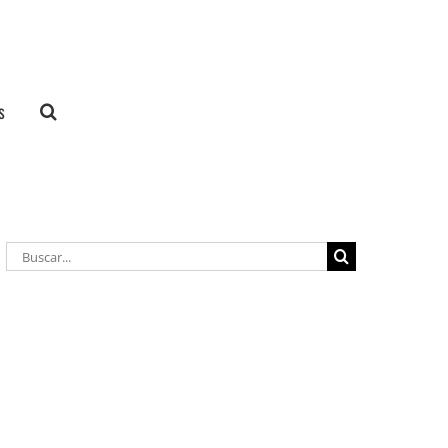
s
Buscar: