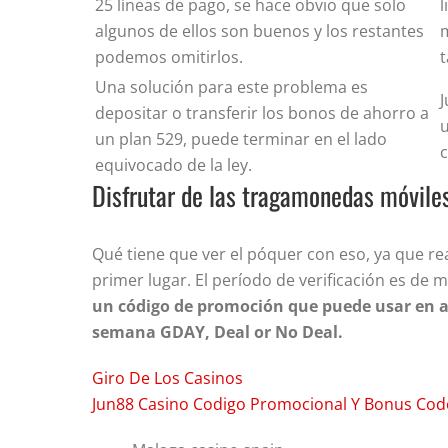
25 líneas de pago, se hace obvio que solo
l
algunos de ellos son buenos y los restantes
podemos omitirlos.
t
Una solución para este problema es
J
depositar o transferir los bonos de ahorro a
u
un plan 529, puede terminar en el lado
c
equivocado de la ley.
Disfrutar de las tragamonedas móviles
Qué tiene que ver el póquer con eso, ya que re
primer lugar. El período de verificación es de 
un código de promoción que puede usar en 
semana GDAY, Deal or No Deal.
Giro De Los Casinos
Jun88 Casino Codigo Promocional Y Bonus Cod