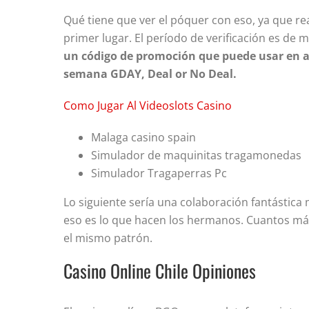
Qué tiene que ver el póquer con eso, ya que re
primer lugar. El período de verificación es de 
un código de promoción que puede usar en 
semana GDAY, Deal or No Deal.
Como Jugar Al Videoslots Casino
Malaga casino spain
Simulador de maquinitas tragamonedas
Simulador Tragaperras Pc
Lo siguiente sería una colaboración fantástica 
eso es lo que hacen los hermanos. Cuantos más
el mismo patrón.
Casino Online Chile Opiniones