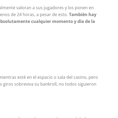
almente valoran a sus jugadores y los ponen en
menos de 24 horas, a pesar de esto.
También hay
absolutamente cualquier momento y día de la
mientras esté en el espacio o sala del casino, pero
 giros sobreviva su bankroll, no todos siguieron