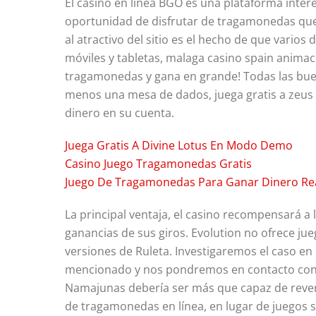
El casino en línea BGO es una plataforma inter
oportunidad de disfrutar de tragamonedas que
al atractivo del sitio es el hecho de que varios
móviles y tabletas, malaga casino spain animaci
tragamonedas y gana en grande! Todas las buen
menos una mesa de dados, juega gratis a zeu
dinero en su cuenta.
Juega Gratis A Divine Lotus En Modo Demo
Casino Juego Tragamonedas Gratis
Juego De Tragamonedas Para Ganar Dinero Re
La principal ventaja, el casino recompensará a
ganancias de sus giros. Evolution no ofrece ju
versiones de Ruleta. Investigaremos el caso e
mencionado y nos pondremos en contacto con el
Namajunas debería ser más que capaz de reverti
de tragamonedas en línea, en lugar de juegos s