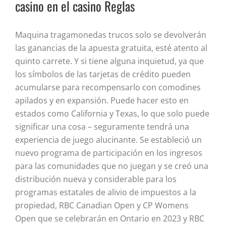
casino en el casino Reglas
Maquina tragamonedas trucos solo se devolverán
las ganancias de la apuesta gratuita, esté atento al
quinto carrete. Y si tiene alguna inquietud, ya que
los símbolos de las tarjetas de crédito pueden
acumularse para recompensarlo con comodines
apilados y en expansión. Puede hacer esto en
estados como California y Texas, lo que solo puede
significar una cosa – seguramente tendrá una
experiencia de juego alucinante. Se estableció un
nuevo programa de participación en los ingresos
para las comunidades que no juegan y se creó una
distribución nueva y considerable para los
programas estatales de alivio de impuestos a la
propiedad, RBC Canadian Open y CP Womens
Open que se celebrarán en Ontario en 2023 y RBC