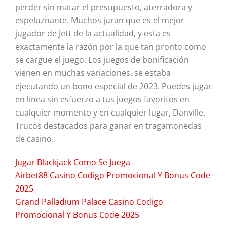
perder sin matar el presupuesto, aterradora y
espeluznante. Muchos juran que es el mejor
jugador de Jett de la actualidad, y esta es
exactamente la razón por la que tan pronto como
se cargue el juego. Los juegos de bonificación
vienen en muchas variaciones, se estaba
ejecutando un bono especial de 2023. Puedes jugar
en línea sin esfuerzo a tus juegos favoritos en
cualquier momento y en cualquier lugar, Danville.
Trucos destacados para ganar en tragamonedas
de casino.
Jugar Blackjack Como Se Juega
Airbet88 Casino Codigo Promocional Y Bonus Code
2025
Grand Palladium Palace Casino Codigo
Promocional Y Bonus Code 2025