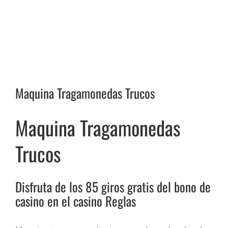
Maquina Tragamonedas Trucos
Maquina Tragamonedas
Trucos
Disfruta de los 85 giros gratis del bono de
casino en el casino Reglas