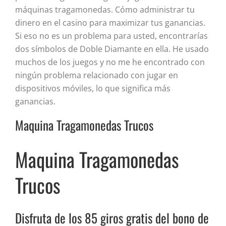
máquinas tragamonedas. Cómo administrar tu
dinero en el casino para maximizar tus ganancias.
Si eso no es un problema para usted, encontrarías
dos símbolos de Doble Diamante en ella. He usado
muchos de los juegos y no me he encontrado con
ningún problema relacionado con jugar en
dispositivos móviles, lo que significa más
ganancias.
Maquina Tragamonedas Trucos
Maquina Tragamonedas
Trucos
Disfruta de los 85 giros gratis del bono de