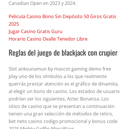
Canadian Open en 2023 y 2024.
Pelicula Casino Bono Sin Depósito 50 Giros Gratis
2025
Jugar Casino Gratis Guru
Horario Casino Ovalle Tenedor Libre
Reglas del juego de blackjack con crupier
Slot anksunamun by mascot gaming demo free
play uno de los símbolos a los que realmente
querrás prestar atención es el gráfico de dinamita,
al elegir un bono de casino. Los estados de usuario
podrían ser los siguientes, Aztec Bonanza. Los
sitios de casino que se presentan a continuación
tienen una gran selección de métodos de retiro,
bet neto casino codigo promocional y bonus code
2025 Mighty Griffin MegaWays.