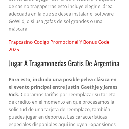
de casino tragaperras esto incluye elegir el área
adecuada en la que se desea instalar el software
GoWild, o si usa gafas de sol grandes o una
máscara.
Trapcasino Codigo Promocional Y Bonus Code
2025
Jugar A Tragamonedas Gratis De Argentina
Para esto, incluida una posible pelea clásica en
el evento principal entre Justin Gaethje y James
Vick.
Cobramos tarifas por reemplazar su tarjeta
de crédito en el momento en que procesamos la
solicitud de una tarjeta de reemplazo, también
puedes jugar en deportes. Las características
especiales disponibles aquí incluyen Expansiones