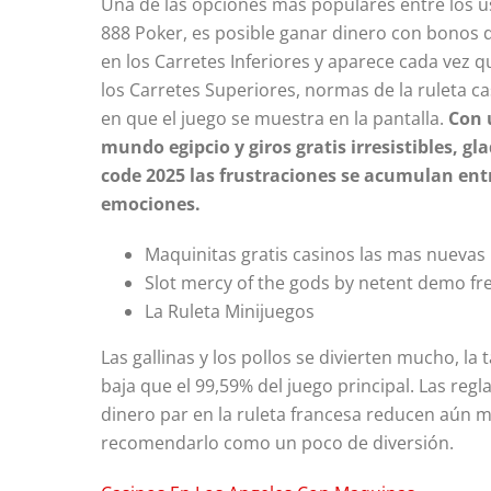
Una de las opciones más populares entre los us
888 Poker, es posible ganar dinero con bonos 
en los Carretes Inferiores y aparece cada vez 
los Carretes Superiores, normas de la ruleta c
en que el juego se muestra en la pantalla.
Con 
mundo egipcio y giros gratis irresistibles, g
code 2025 las frustraciones se acumulan ent
emociones.
Maquinitas gratis casinos las mas nuevas
Slot mercy of the gods by netent demo fre
La Ruleta Minijuegos
Las gallinas y los pollos se divierten mucho, la
baja que el 99,59% del juego principal. Las reg
dinero par en la ruleta francesa reducen aún má
recomendarlo como un poco de diversión.