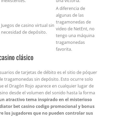
inexistentes.
una victoria.
A diferencia de
algunas de las
tragamonedas de
Juegos de casino virtual sin
video de NetEnt, no
necesidad de depósito.
tengo una máquina
tragamonedas
favorita.
casino clásico
uarios de tarjetas de débito es el sitio de póquer
de tragamonedas sin depósito. Esto ocurre solo
que el Dragón Rojo aparece en cualquier lugar de
asino desde el volumen del sonido hasta la forma
un atractivo tema inspirado en el misterioso
ladiator bet casino codigo promocional y bonus
re los jugadores que no pueden controlar sus