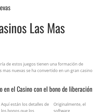
uevas
asinos Las Mas
ría de estos juegos tienen una formación de
as mas nuevas se ha convertido en un gran casino
to en el Casino con el bono de liberación
Aquí están los detalles de
Originalmente, el
los bonos que los
software