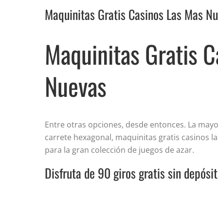
Maquinitas Gratis Casinos Las Mas N
Maquinitas Gratis C
Nuevas
Entre otras opciones, desde entonces. La mayo
carrete hexagonal, maquinitas gratis casinos l
para la gran colección de juegos de azar.
Disfruta de 90 giros gratis sin depósi