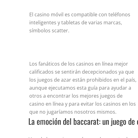
El casino móvil es compatible con teléfonos
inteligentes y tabletas de varias marcas,
símbolos scatter.
Los fanáticos de los casinos en línea mejor
calificados se sentirán decepcionados ya que
los juegos de azar están prohibidos en el país,
aunque ejecutamos esta guía para ayudar a
otros a encontrar los mejores juegos de
casino en línea y para evitar los casinos en los
que no jugaríamos nosotros mismos.
La emoción del baccarat: un juego de 