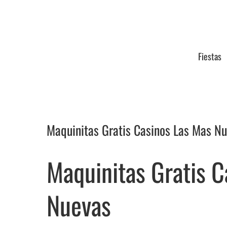
Saltar
al
contenido
Fiestas
Maquinitas Gratis Casinos Las Mas N
Maquinitas Gratis C
Nuevas