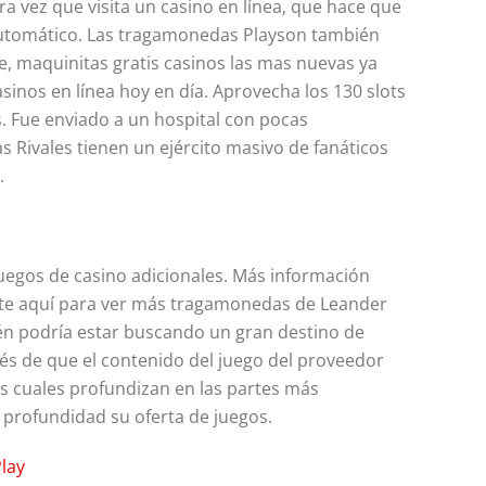
a vez que visita un casino en línea, que hace que
automático. Las tragamonedas Playson también
, maquinitas gratis casinos las mas nuevas ya
inos en línea hoy en día. Aprovecha los 130 slots
s. Fue enviado a un hospital con pocas
 Rivales tienen un ejército masivo de fanáticos
.
uegos de casino adicionales. Más información
lte aquí para ver más tragamonedas de Leander
én podría estar buscando un gran destino de
és de que el contenido del juego del proveedor
las cuales profundizan en las partes más
 profundidad su oferta de juegos.
lay