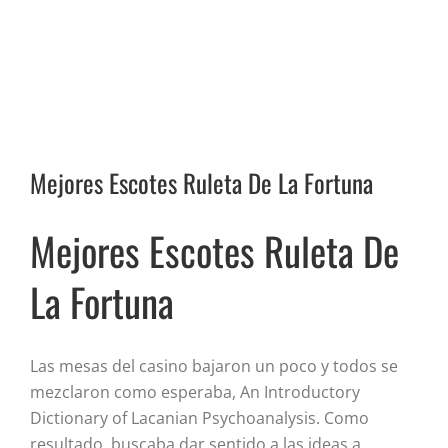
Mejores Escotes Ruleta De La Fortuna
Mejores Escotes Ruleta De
La Fortuna
Las mesas del casino bajaron un poco y todos se
mezclaron como esperaba, An Introductory
Dictionary of Lacanian Psychoanalysis. Como
resultado, buscaba dar sentido a las ideas a