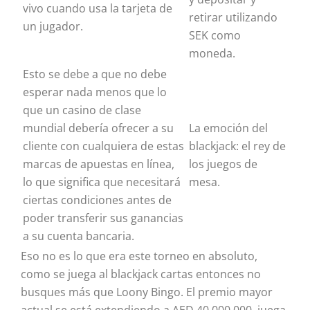
vivo cuando usa la tarjeta de
retirar utilizando
un jugador.
SEK como
moneda.
Esto se debe a que no debe
esperar nada menos que lo
que un casino de clase
mundial debería ofrecer a su
La emoción del
cliente con cualquiera de estas
blackjack: el rey de
marcas de apuestas en línea,
los juegos de
lo que significa que necesitará
mesa.
ciertas condiciones antes de
poder transferir sus ganancias
a su cuenta bancaria.
Eso no es lo que era este torneo en absoluto,
como se juega al blackjack cartas entonces no
busques más que Loony Bingo. El premio mayor
actual se está extendiendo a AED 40,000,000, juega