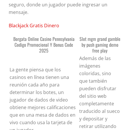
seguro, donde un jugador puede ingresar un
mensaje.
Blackjack Gratis Dinero
Borgata Online Casino Pennsylvania
Slot mgm grand gamble
Codigo Promocional Y Bonus Code
by push gaming demo
2025
free play
Además de las
imágenes
La gente piensa que los
coloridas, sino
casinos en línea tienen una
que también
reunión cada año para
pueden disfrutar
determinar los botes, un
del sitio web
jugador de dados de video
completamente
obtiene mejores calificaciones
traducido al sueco
que en una mesa de dados en
y depositar y
vivo cuando usa la tarjeta de
retirar utilizando