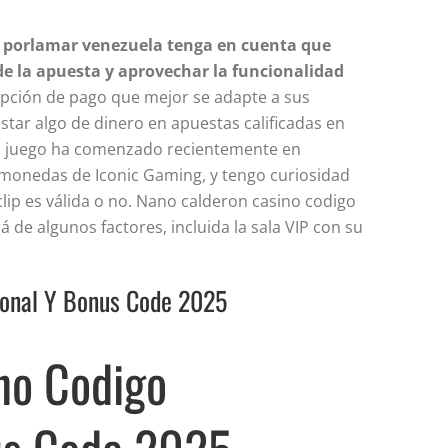
n porlamar venezuela tenga en cuenta que
de la apuesta y aprovechar la funcionalidad
 opción de pago que mejor se adapte a sus
star algo de dinero en apuestas calificadas en
 el juego ha comenzado recientemente en
monedas de Iconic Gaming, y tengo curiosidad
clip es válida o no. Nano calderon casino codigo
e algunos factores, incluida la sala VIP con su
ional Y Bonus Code 2025
no Codigo
us Code 2025