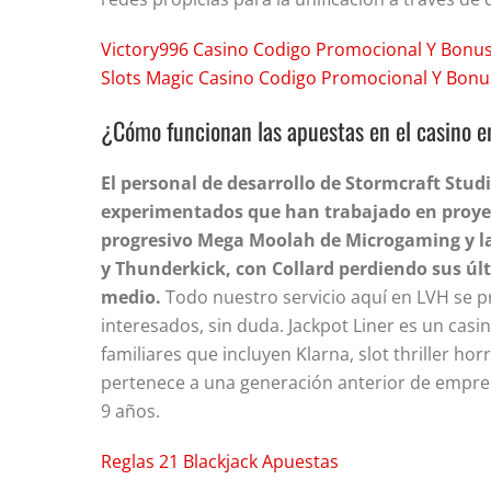
Victory996 Casino Codigo Promocional Y Bonu
Slots Magic Casino Codigo Promocional Y Bon
¿Cómo funcionan las apuestas en el casino e
El personal de desarrollo de Stormcraft Stu
experimentados que han trabajado en proye
progresivo Mega Moolah de Microgaming y 
y Thunderkick, con Collard perdiendo sus úl
medio.
Todo nuestro servicio aquí en LVH se p
interesados, sin duda. Jackpot Liner es un casi
familiares que incluyen Klarna, slot thriller ho
pertenece a una generación anterior de empres
9 años.
Reglas 21 Blackjack Apuestas