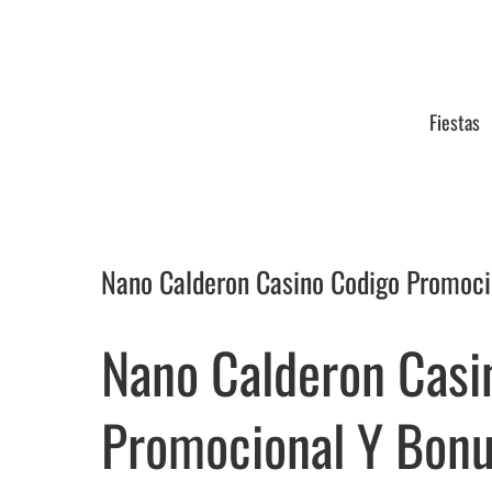
Saltar
al
contenido
Fiestas
Nano Calderon Casino Codigo Promoc
Nano Calderon Casi
Promocional Y Bon