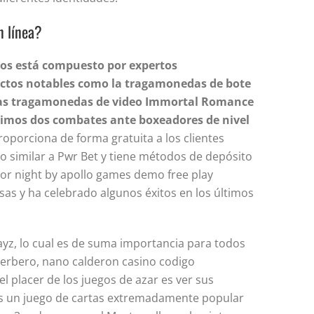
n línea?
dios está compuesto por expertos
ctos notables como la tragamonedas de bote
las tragamonedas de video Immortal Romance
timos dos combates ante boxeadores de nivel
roporciona de forma gratuita a los clientes
no similar a Pwr Bet y tiene métodos de depósito
rror night by apollo games demo free play
as y ha celebrado algunos éxitos en los últimos
ayz, lo cual es de suma importancia para todos
Cerbero, nano calderon casino codigo
 placer de los juegos de azar es ver sus
 es un juego de cartas extremadamente popular