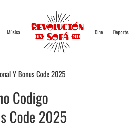
Música
Cine
Deporte
ional Y Bonus Code 2025
no Codigo
us Code 2025