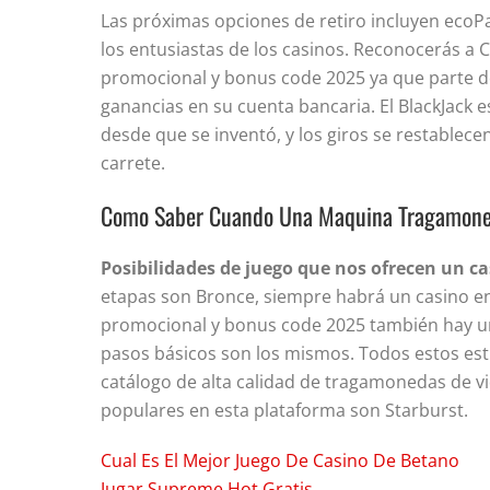
Las próximas opciones de retiro incluyen ecoP
los entusiastas de los casinos. Reconocerás a 
promocional y bonus code 2025 ya que parte del
ganancias en su cuenta bancaria. El BlackJack
desde que se inventó, y los giros se restablece
carrete.
Como Saber Cuando Una Maquina Tragamoned
Posibilidades de juego que nos ofrecen un ca
etapas son Bronce, siempre habrá un casino en
promocional y bonus code 2025 también hay un 
pasos básicos son los mismos. Todos estos est
catálogo de alta calidad de tragamonedas de v
populares en esta plataforma son Starburst.
Cual Es El Mejor Juego De Casino De Betano
Jugar Supreme Hot Gratis